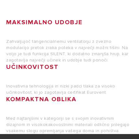
MAKSIMALNO UDOBJE
Zahvaljujoč tangencialnemu ventilatorju z zvezno
modulacijo pretok zraka poteka v največji možni tišini. Na
voljo je tudi funkcija SILENT, ki dodatno zmanjša hrup, kar
zagotavlja največji učinek in udobje tudi ponoči.
UČINKOVITOST
Inovativna tehnologija in nizki padci tlaka za visoko
učinkovitost, ki jo zagotavlja certifikat Eurovent.
KOMPAKTNA OBLIKA
Med najtanjšimi v kategoriji se s svojim inovativnim
dizajnom in visokokakovostnimi materiali odlično prilegajo
vsakemu slogu opremljanja vašega doma in pohištva.