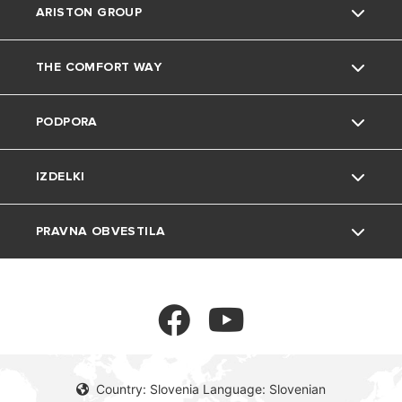
ARISTON GROUP
THE COMFORT WAY
Blagovna znamka Ariston
PODPORA
Skupina
Namigi in triki
IZDELKI
Zaposlitev
Dom in prosti čas
Kontakt
PRAVNA OBVESTILA
Okolje
Pogosta vprašanja
Grelniki vode
Katalogi in dokumentacija
Plinski kotli
Zasebnost
Toplotne črpalke
Piškotki
Country: Slovenia Language: Slovenian
Klimatske naprave