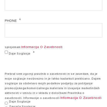
kg
Standardna
/
količina hladilnega
1,25
sredstva
t
PHONE
CO2
eq
TEHNIČNE
ZNAČILNOSTI
Informacija O Zasebnosti
sprejemam
Daje Soglasje
TEŽA IN DIMENZIJE
ZNAČILNOSTI
GLEDE VGRADNJE
Prebral sem zgornji pravilnik o zasebnosti in se zavedam, da je
moje soglasje neobvezno in je lahko kadarkoli preklicano. Dajem
ALYS R32 TRIAL C
soglasje za obdelavo mojih podatkov podjetju za pošiljanje
80
promocijskega/komercialnega materiala in izvajanje marketinških
aktivnosti v smislu in v skladu z določbami Pravilnika o
Informacija O Zasebnosti
zasebnosti. Informacije o zasebnosti
Daje Soglasje
Zavrača Soglasje