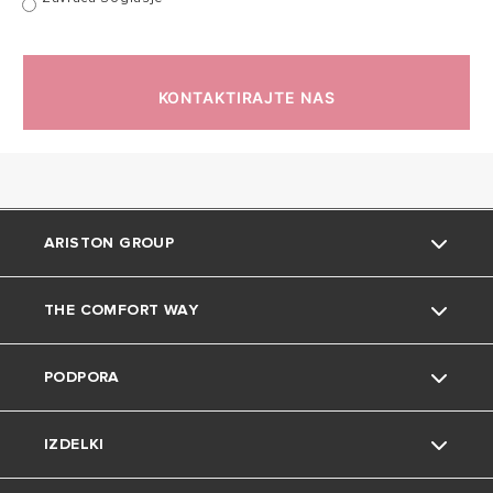
KONTAKTIRAJTE NAS
ARISTON GROUP
THE COMFORT WAY
Blagovna znamka Ariston
PODPORA
Skupina
Namigi in triki
IZDELKI
Zaposlitev
Dom in prosti čas
Kontakt