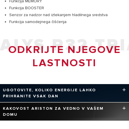
Funkcija MEMORY
Funkcija BOOSTER
Senzor za nadzor nad iztekanjem hladilnega sredstva
Funkcija samodejnega čišćenja
ALYS R32 TR
ODKRIJTE NJEGOVE
LASTNOSTI
UGOTOVITE, KOLIKO ENERGIJE LAHKO
PRIHRANITE VSAK DAN
Tehnologije Ariston optimizirajo delovanje izdelkov, da
KAKOVOST ARISTON ZA VEDNO V VAŠEM
čim bolj zmanjšajo porabo energije in emisije, vedno pred
DOMU
časom v skladu z evropskimi predpisi.
* 100 % GARANCIJA ARISTON