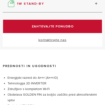
1W STAND-BY
Način delovanja v stanju pripravljenosti za
optimizacijo porabe do 80 %.
ZAHTEVAJTE PONUDBO
kontaktirajte nas
PREDNOSTI IN UGODNOSTI
Energijski razred do A+++ (A+++/D)
Tehnologija 2D INVERTER
Združljivo s kompletom Wi-Fi
Obdelava GOLDEN FIN za boljšo zaščito pred atmosferskimi
vplivi