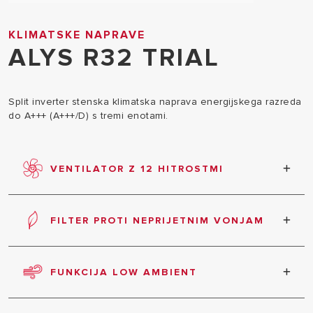
KLIMATSKE NAPRAVE
ALYS R32 TRIAL
Split inverter stenska klimatska naprava energijskega razreda
do A+++ (A+++/D) s tremi enotami.
VENTILATOR Z 12 HITROSTMI
Izdelek ima skupno 12 hitrosti: tri nastavljive hitrosti
s tremi podnivoji ter hitrosti razvlaževalnika, turbo in
FILTER PROTI NEPRIJETNIM VONJAM
tišine.
Uničuje bakterije in plesni ter preprečuje
povzročitelje najpogostejših alergij, saj zajame
FUNKCIJA LOW AMBIENT
alergene v zraku in poruši njihovo strukturo.
Funkcija Low Ambient Cooling za hlajenje.