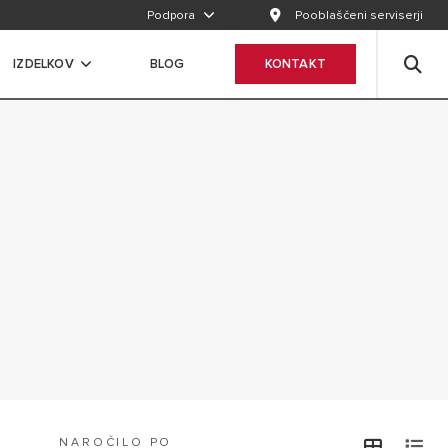
Podpora
Pooblaščeni serviserji
IZDELKOV
BLOG
KONTAKT
NAROČILO PO
view
v