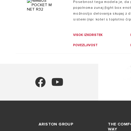
Posebnost tega modela je, da 
popolnoma zunaj (light box enot
možnostjo delovanja skupaj z dr
sistemi (npr. kotel s toplotno črp
VISOK IZKORISTEK
POVEZLJIVOST
ARISTON GROUP
THE COMF
WAY