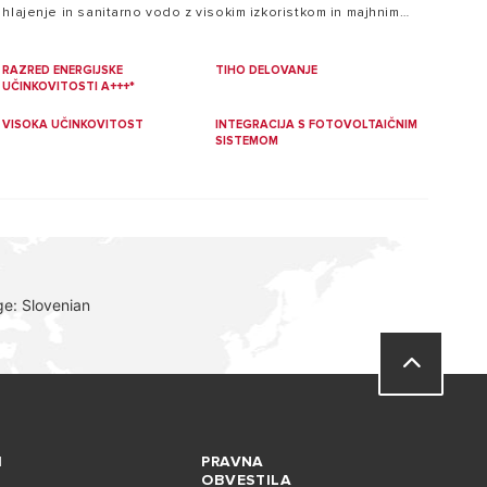
hlajenje in sanitarno vodo z visokim izkoristkom in majhnim
vplivom na okolje.
RAZRED ENERGIJSKE
TIHO DELOVANJE
UČINKOVITOSTI A+++*
VISOKA UČINKOVITOST
INTEGRACIJA S FOTOVOLTAIČNIM
SISTEMOM
e: Slovenian
I
PRAVNA
OBVESTILA