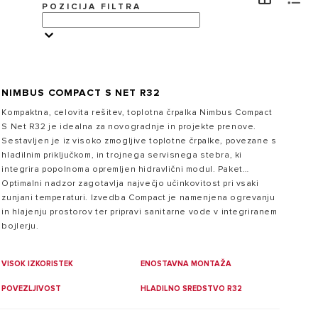
POZICIJA FILTRA
OBISK
NIMBUS COMPACT S NET R32
Kompaktna, celovita rešitev, toplotna črpalka Nimbus Compact
S Net R32 je idealna za novogradnje in projekte prenove.
Zakaj izbrati grelnik vode Ariston?
Sestavljen je iz visoko zmogljive toplotne črpalke, povezane s
hladilnim priključkom, in trojnega servisnega stebra, ki
Široka paleta grelnikov vode Ariston je zasnovana tako,
integrira popolnoma opremljen hidravlični modul. Paket
da zagotavlja popolno kombinacijo visoke učinkovitosti,
varčevanja z energijo in italijanskega dizajna.
vsebuje tudi 180 l rezervoar za toplo vodo. Standardno je
Optimalni nadzor zagotavlja največjo učinkovitost pri vsaki
dobavljen s Sensys HD in vam omogoča, da uživate v
zunjani temperaturi. Izvedba Compact je namenjena ogrevanju
povezanem udobju z aplikacijo Ariston NET.
in hlajenju prostorov ter pripravi sanitarne vode v integriranem
bojlerju.
VISOK IZKORISTEK
ENOSTAVNA MONTAŽA
POVEZLJIVOST
HLADILNO SREDSTVO R32