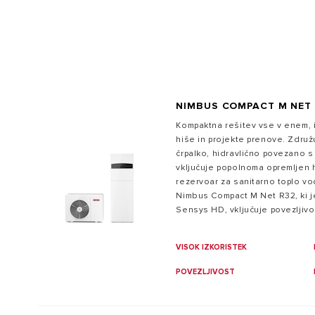
PAMETEN DOM
NIMBUS COMPACT M NET
Kompaktna rešitev vse v enem,
hiše in projekte prenove. Združ
VSI MODEL
črpalko, hidravlično povezano s 
vključuje popolnoma opremljen hi
rezervoar za sanitarno toplo vo
Nimbus Compact M Net R32, ki 
Sensys HD, vključuje povezljivos
VISOK IZKORISTEK
POVEZLJIVOST