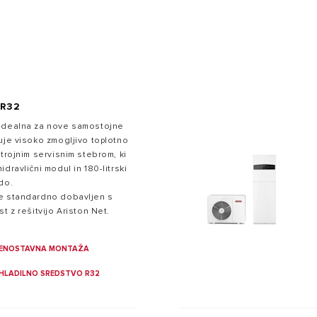
 R32
 idealna za nove samostojne
uje visoko zmogljivo toplotno
I OD GRELNIKI VODE
trojnim servisnim stebrom, ki
dravlični modul in 180-litrski
do.
je standardno dobavljen s
t z rešitvijo Ariston Net.
ENOSTAVNA MONTAŽA
HLADILNO SREDSTVO R32