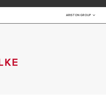
i in dokumentacija
ARISTON GROUP
ki vode
RIČNI GRELNIKI VODE
TRAŽNI ELEKTRIČNI GRELNIKI
LKE
KTRIČNI GRELNIKI VODE
RELNIKI VODE
RETOČNI GRELNIKI VODE
I ELEKTRIČNI GRELNIKI