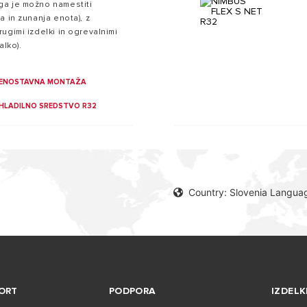
ga je možno namestiti
a in zunanja enota), z
ugimi izdelki in ogrevalnimi
alko).
ENOSTAVNA MONTAŽA
HLADILNO SREDSTVO R32
Country: Slovenia Languag
ORT
PODPORA
IZDELK