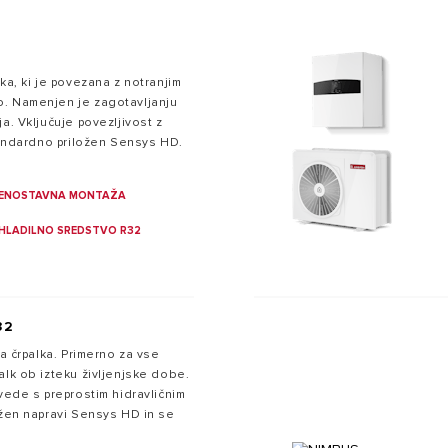
ka, ki je povezana z notranjim
. Namenjen je zagotavljanju
a. Vključuje povezljivost z
standardno priložen Sensys HD.
ENOSTAVNA MONTAŽA
HLADILNO SREDSTVO R32
32
na črpalka. Primerno za vse
alk ob izteku življenjske dobe.
zvede s preprostim hidravličnim
ožen napravi Sensys HD in se