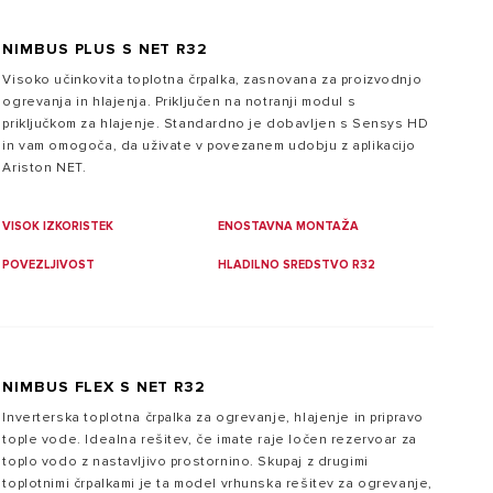
NIMBUS PLUS S NET R32
Visoko učinkovita toplotna črpalka, zasnovana za proizvodnjo
ogrevanja in hlajenja. Priključen na notranji modul s
priključkom za hlajenje. Standardno je dobavljen s Sensys HD
in vam omogoča, da uživate v povezanem udobju z aplikacijo
Ariston NET.
VISOK IZKORISTEK
ENOSTAVNA MONTAŽA
POVEZLJIVOST
HLADILNO SREDSTVO R32
NIMBUS FLEX S NET R32
Inverterska toplotna črpalka za ogrevanje, hlajenje in pripravo
tople vode. Idealna rešitev, če imate raje ločen rezervoar za
toplo vodo z nastavljivo prostornino. Skupaj z drugimi
toplotnimi črpalkami je ta model vrhunska rešitev za ogrevanje,