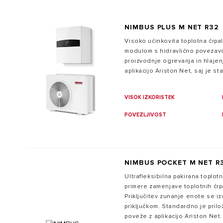
NIMBUS PLUS M NET R32
Visoko učinkovita toplotna črpal
modulom s hidravlično povezavo
proizvodnje ogrevanja in hlajenj
aplikacijo Ariston Net, saj je 
VISOK IZKORISTEK
POVEZLJIVOST
NIMBUS POCKET M NET R
Ultrafleksibilna pakirana toplot
primere zamenjave toplotnih črp
Priključitev zunanje enote se i
priključkom. Standardno je pril
poveže z aplikacijo Ariston Net.