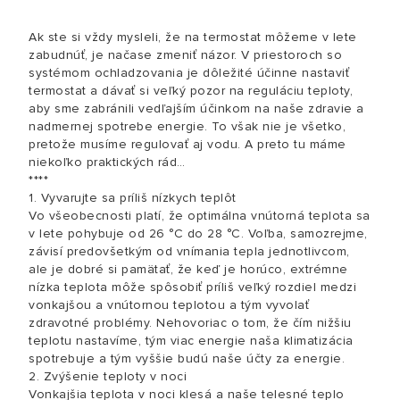
Ak ste si vždy mysleli, že na termostat môžeme v lete
zabudnúť, je načase zmeniť názor. V priestoroch so
systémom ochladzovania je dôležité účinne nastaviť
termostat a dávať si veľký pozor na reguláciu teploty,
aby sme zabránili vedľajším účinkom na naše zdravie a
nadmernej spotrebe energie. To však nie je všetko,
pretože musíme regulovať aj vodu. A preto tu máme
niekoľko praktických rád…
****
1. Vyvarujte sa príliš nízkych teplôt
Vo všeobecnosti platí, že optimálna vnútorná teplota sa
v lete pohybuje od 26 °C do 28 °C. Voľba, samozrejme,
závisí predovšetkým od vnímania tepla jednotlivcom,
ale je dobré si pamätať, že keď je horúco, extrémne
nízka teplota môže spôsobiť príliš veľký rozdiel medzi
vonkajšou a vnútornou teplotou a tým vyvolať
zdravotné problémy. Nehovoriac o tom, že čím nižšiu
teplotu nastavíme, tým viac energie naša klimatizácia
spotrebuje a tým vyššie budú naše účty za energie.
2. Zvýšenie teploty v noci
Vonkajšia teplota v noci klesá a naše telesné teplo