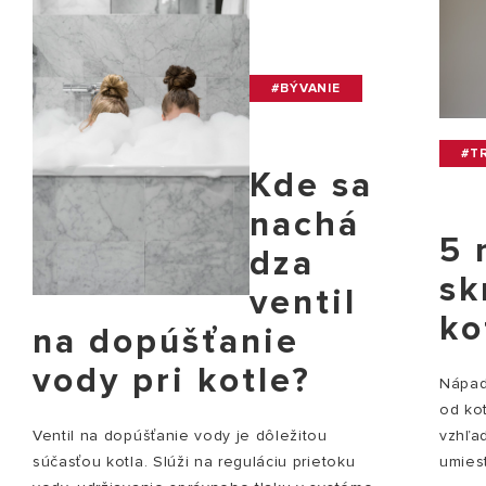
#BÝVANIE
#TR
Kde sa
nachá
5 
dza
sk
ventil
ko
na dopúšťanie
vody pri kotle?
Nápady
od ko
vzhľad
Ventil na dopúšťanie vody je dôležitou
umiest
súčasťou kotla. Slúži na reguláciu prietoku