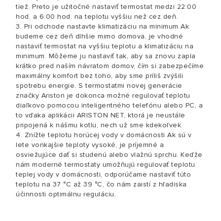
tiež. Preto je užitočné nastaviť termostat medzi 22:00
hod. a 6:00 hod. na teplotu vyššiu než cez deň.
3. Pri odchode nastavte klimatizáciu na minimum Ak
budeme cez deň dlhšie mimo domova, je vhodné
nastaviť termostat na vyššiu teplotu a klimatizáciu na
minimum. Môžeme ju nastaviť tak, aby sa znovu zapla
krátko pred naším návratom domov, čím si zabezpečíme
maximálny komfort bez toho, aby sme príliš zvýšili
spotrebu energie. S termostatmi novej generácie
značky Ariston je dokonca možné regulovať teplotu
diaľkovo pomocou inteligentného telefónu alebo PC, a
to vďaka aplikácii ARISTON NET, ktorá je neustále
pripojená k nášmu kotlu, nech už sme kdekoľvek.
4. Znížte teplotu horúcej vody v domácnosti Ak sú v
lete vonkajšie teploty vysoké, je príjemné a
osviežujúce dať si studenú alebo vlažnú sprchu. Keďže
nám moderné termostaty umožňujú regulovať teplotu
teplej vody v domácnosti, odporúčame nastaviť túto
teplotu na 37 °C až 39 °C, čo nám zaistí z hľadiska
účinnosti optimálnu reguláciu.