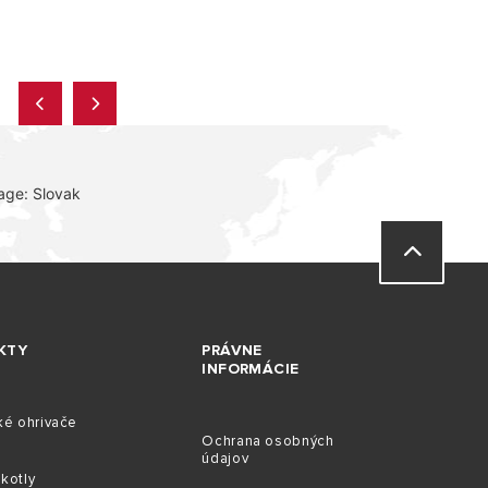
age: Slovak
KTY
PRÁVNE
INFORMÁCIE
ké ohrivače
Ochrana osobných
údajov
kotly