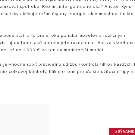
znižovať spotrebu: Režim „inteligentného oka“ Ariston Kyris
maticky aktivuje režim úspory energie, ak v miestnosti nikto
a bude stáť, a to pre širokú ponuku modelov a rozličných
visí aj od toho, aké potrebujete rozdelenie. Ale vo všeobecn
model až do 1 000 € za ten najmodernejší model.
je vhodné robiť pravidelnú údržbu (kontrola filtrov každých 
ie celkovej kontroly. Kliknite sem pre ďalšie užitočné tipy n
#BÝVANIE