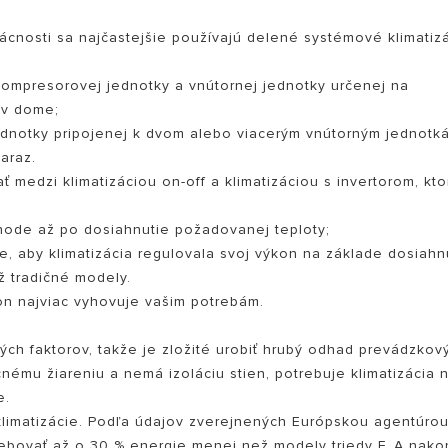
cnosti sa najčastejšie používajú delené systémové klimatizá
kompresorovej jednotky a vnútornej jednotky určenej na
 v dome;
 jednotky pripojenej k dvom alebo viacerým vnútorným jednotk
araz.
ť medzi klimatizáciou on-off a klimatizáciou s invertorom, kto
Y OD OHRIEVAČE VODY
 chode až po dosiahnutie požadovanej teploty;
e, aby klimatizácia regulovala svoj výkon na základe dosiahn
ž tradičné modely.
ston najviac vyhovuje vašim potrebám.
ých faktorov, takže je zložité urobiť hrubý odhad prevádzkov
nému žiareniu a nemá izoláciu stien, potrebuje klimatizácia 
e.
u klimatizácie. Podľa údajov zverejnených Európskou agentúro
trebovať až o 30 % energie menej než modely triedy F. A nako