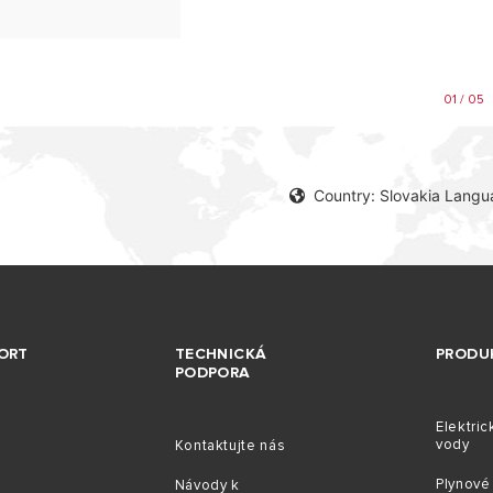
01 / 05
Country: Slovakia Langu
ORT
TECHNICKÁ
PRODU
PODPORA
Elektric
vody
Kontaktujte nás
Plynové 
Návody k