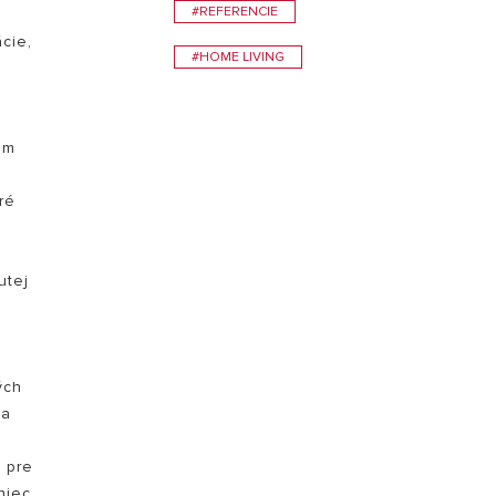
#REFERENCIE
cie,
NÁVŠTEVA
#HOME LIVING
ám
ré
utej
ých
na
u pre
niec