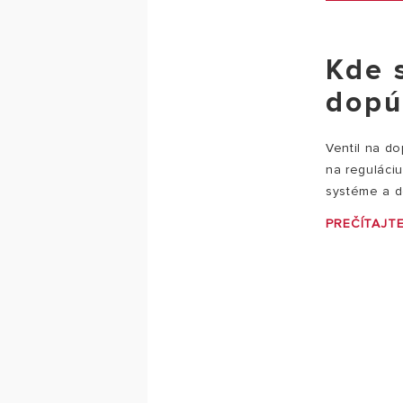
Kde 
dopú
Ventil na do
na reguláciu
systéme a do
PREČÍTAJTE