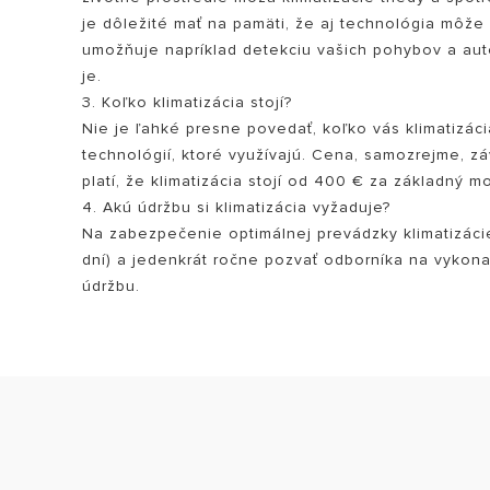
je dôležité mať na pamäti, že aj technológia môže 
umožňuje napríklad detekciu vašich pohybov a auto
je.
3. Koľko klimatizácia stojí?
Nie je ľahké presne povedať, koľko vás klimatizáci
technológií, ktoré využívajú. Cena, samozrejme, zá
platí, že klimatizácia stojí od 400 € za základný 
4. Akú údržbu si klimatizácia vyžaduje?
Na zabezpečenie optimálnej prevádzky klimatizácie 
dní) a jedenkrát ročne pozvať odborníka na vykonan
údržbu.