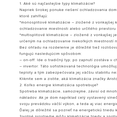
1. Aké sú najčastejšie typy klimatizácie?
Napriek širokej ponuke riešení ochladzovania domá
ktoré zahŕňajú:
*monosplitové klimatizácie – zložené z vonkajšej 
ochladzovanie miestnosti alebo určitého priestoru
*multisplitové klimatizácie – zložené z vonkajšej
určeným na ochladzovanie niekoľkých miestností n
Bez ohľadu na rozdelenie je dôležité tiež rozlišova
fungujú nasledujúcim spôsobom:
VŠETKY MODEL
– on-off: Ide o tradičný typ; po zapnutí zostáva v
– invertor: Táto sofistikovaná technológia umožňuj
teploty a tým zabezpečovala jej väčšiu stabilitu ne
Kliknite sem a zistite, aká klimatizácia značky Ari
2. Koľko energie klimatizácia spotrebuje?
Spotreba klimatizácie, samozrejme, závisí od mnoh
nákladov. Ak je dom napríklad celý vystavený slneč
svoju prevádzku väčší výkon, a teda aj viac energi
Ďalej je dôležité sa pozrieť na energetickú tried
životné prostredie môžu klimatizácie triedy a spo