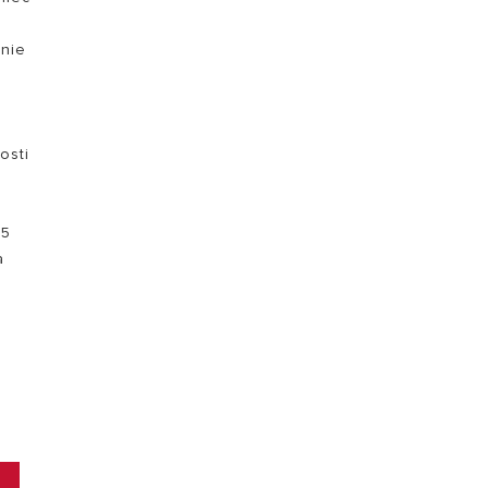
 nie
osti
15
a