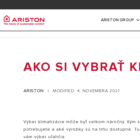
Informácie pre odborníkov a partnerov
Registr
Vernostný program myAriston
Dokume
ARISTON GROUP
Ariston Group
Ohriev
Všechny produkty
O NÁS
AKO SI VYBRAŤ K
MALÉ ELEKTRI
OHRIEVAČE VODY
POBOČKY ARISTON SK
STREDNÉ A VE
PLYNOVÉ KOTLY
SLEDUJTE NÁS
VODY
TEPELNÉ ČERPADLÁ
ARISTON
MODIFIED: 4. NOVEMBRA 2021
|
REFERENCIE
TEPELNÉ ČERP
REGULÁCIA
DOPYT A SPOLUPRÁCA
PLYNOVÉ OHRI
SMART HOME
SKUPINA
NEPRIAMOOHR
KATALÓGY A CENNÍKY
Výber klimatizácie môže byť celkom náročný. Kým sa
KARIÉRA
potrebujete a aké výrobky sú na trhu dostupné. Tu s
NÁVODY K PRODUKTOM
vám výber uľahčia.