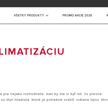
ácia na školení
ntácia pre profesionálov
VŠETKY PRODUKTY
PROMO AKCIE 2026
ače vody
LIMATIZÁCIU
CKÉ ZÁSOBNÍKOVÉ OHRIEVAČE VODY
ĽKÉ ELEKTRICKÉ ZÁSOBNÍKOVÉ OHRIEVAČE
ADLÁ PRE OHREV VODY
EVAČE VODY
EVNÉ ZÁSOBNÍKY
 pre nejakú rozhodnete, mali by ste si byť istí, čo presne
ú štyri hľadiská, ktoré je potrebné zvážiť, vrátane tipov, kto