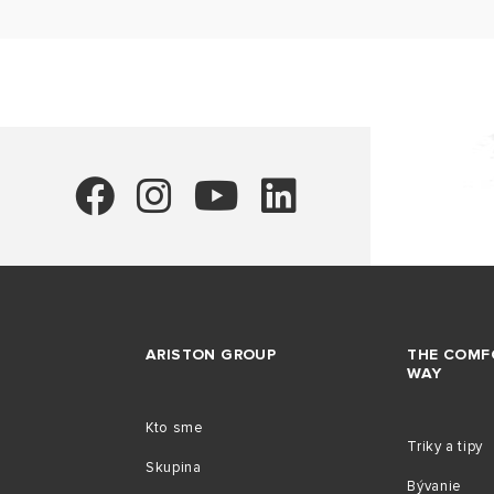
ARISTON GROUP
THE COMF
WAY
Kto sme
Triky a tipy
Skupina
Bývanie