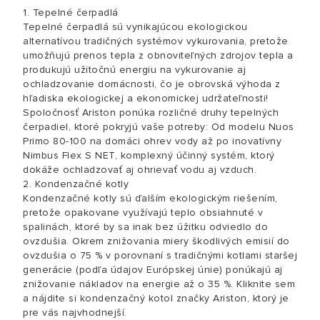
1. Tepelné čerpadlá
Tepelné čerpadlá sú vynikajúcou ekologickou
alternatívou tradičných systémov vykurovania, pretože
umožňujú prenos tepla z obnoviteľných zdrojov tepla a
produkujú užitočnú energiu na vykurovanie aj
ochladzovanie domácnosti, čo je obrovská výhoda z
hľadiska ekologickej a ekonomickej udržateľnosti!
Spoločnosť Ariston ponúka rozličné druhy tepelných
čerpadiel, ktoré pokryjú vaše potreby: Od modelu Nuos
Primo 80-100 na domáci ohrev vody až po inovatívny
Nimbus Flex S NET, komplexný účinný systém, ktorý
dokáže ochladzovať aj ohrievať vodu aj vzduch.
2. Kondenzačné kotly
Kondenzačné kotly sú ďalším ekologickým riešením,
pretože opakovane využívajú teplo obsiahnuté v
spalinách, ktoré by sa inak bez úžitku odviedlo do
ovzdušia. Okrem znižovania miery škodlivých emisií do
ovzdušia o 75 % v porovnaní s tradičnými kotlami staršej
generácie (podľa údajov Európskej únie) ponúkajú aj
znižovanie nákladov na energie až o 35 %. Kliknite sem
a nájdite si kondenzačný kotol značky Ariston, ktorý je
pre vás najvhodnejší.