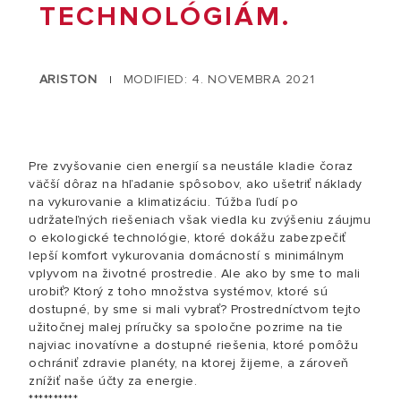
TECHNOLÓGIÁM.
ARISTON
MODIFIED: 4. NOVEMBRA 2021
|
Pre zvyšovanie cien energií sa neustále kladie čoraz
väčší dôraz na hľadanie spôsobov, ako ušetriť náklady
na vykurovanie a klimatizáciu. Túžba ľudí po
udržateľných riešeniach však viedla ku zvýšeniu záujmu
o ekologické technológie, ktoré dokážu zabezpečiť
lepší komfort vykurovania domácností s minimálnym
vplyvom na životné prostredie. Ale ako by sme to mali
urobiť? Ktorý z toho množstva systémov, ktoré sú
dostupné, by sme si mali vybrať? Prostredníctvom tejto
užitočnej malej príručky sa spoločne pozrime na tie
najviac inovatívne a dostupné riešenia, ktoré pomôžu
ochrániť zdravie planéty, na ktorej žijeme, a zároveň
znížiť naše účty za energie.
**********