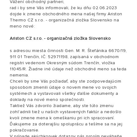
Vážení obchodný partneri,
rad i by sme Vás informovali, že ku dňu 02.06.2023
dojde k zmene obchodného mena našej firmy Ariston
Thermo CZ s.r.o. - organizačná zložka Slovensko na
meno nové:
Ariston CZ s.r.o. - organizačná zložka Slovensko
s adresou miesta činnosti Gen. M. R. Štefánika 6670/19,
911 01 Trenčín, IČ: 52971198, zapísaná v obchodnom
registri vedenom Okresným súdom Trenčín, vložka
11045/R. Žiadne iné údaje než obchodné meno sa teda
nemenia.
Chceli by sme Vás požiadať, aby ste zodpovedajúcim
sposobom zmenili údaje o novem mene vo svojich
systémech a vystavovali všetky ďalšie dokumenty a
doklady na nové meno společnosti.
Taktiež Vás zdvorilo žiadame, aby ste túto zmenu
zohl'adnili tiež u našich vystavených faktúr a nedošlo
kvoli zmene mena k omeškaniu pri ich spracovaní.
Ďakujeme za doterajšiu spoluprácu a tešíme sa na jej
pokračovanie.
V prípade akýchkorvek dotazov nás prosím neváhajte