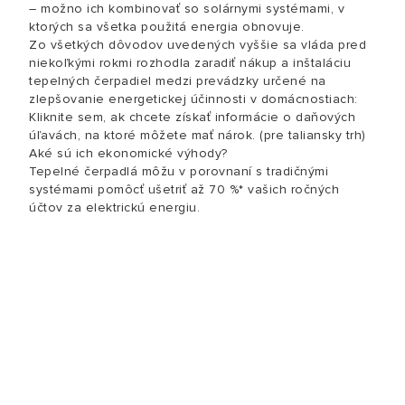
– možno ich kombinovať so solárnymi systémami, v
ktorých sa všetka použitá energia obnovuje.
Zo všetkých dôvodov uvedených vyššie sa vláda pred
niekoľkými rokmi rozhodla zaradiť nákup a inštaláciu
tepelných čerpadiel medzi prevádzky určené na
zlepšovanie energetickej účinnosti v domácnostiach:
Kliknite sem, ak chcete získať informácie o daňových
úľavách, na ktoré môžete mať nárok. (pre taliansky trh)
Aké sú ich ekonomické výhody?
Tepelné čerpadlá môžu v porovnaní s tradičnými
systémami pomôcť ušetriť až 70 %* vašich ročných
účtov za elektrickú energiu.