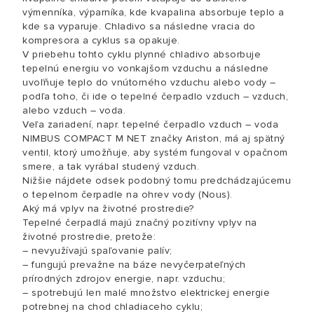
výmenníka, výparníka, kde kvapalina absorbuje teplo a
kde sa vyparuje. Chladivo sa následne vracia do
kompresora a cyklus sa opakuje.
V priebehu tohto cyklu plynné chladivo absorbuje
tepelnú energiu vo vonkajšom vzduchu a následne
uvoľňuje teplo do vnútorného vzduchu alebo vody –
podľa toho, či ide o tepelné čerpadlo vzduch – vzduch,
alebo vzduch – voda.
Veľa zariadení, napr. tepelné čerpadlo vzduch – voda
NIMBUS COMPACT M NET značky Ariston, má aj spätný
ventil, ktorý umožňuje, aby systém fungoval v opačnom
smere, a tak vyrábal studený vzduch.
Nižšie nájdete odsek podobný tomu predchádzajúcemu
o tepelnom čerpadle na ohrev vody (Nous).
Aký má vplyv na životné prostredie?
Tepelné čerpadlá majú značný pozitívny vplyv na
životné prostredie, pretože:
– nevyužívajú spaľovanie palív;
– fungujú prevažne na báze nevyčerpateľných
prírodných zdrojov energie, napr. vzduchu;
– spotrebujú len malé množstvo elektrickej energie
potrebnej na chod chladiaceho cyklu;