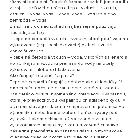
rôznymi teplotami. Tepelné čerpadlá rozdeľujeme podľa
zdroja a cieľového určenia tepla: vzduch – vzduch,
vzduch – voda, voda – voda, voda – vzduch alebo
zem/pôda – voda.
Z nich sa v domácnostiach najbežnejšie používajú
nasledujúce tipy:
– tepelné čerpadlá vzduch – vzduch, ktoré používajú na
vykurovanie (príp. ochladzovanie) vzduchu vnútri
vonkajší vzduch;
– tepelné čerpadlá vzduch – voda, v ktorých sa energia
vo vonkajšom vzduchu prenáša do vody na účely
vykurovania alebo ochladzovania.
Ako fungujú tepelné čerpadlá?
Tepelné čerpadlá fungujú podobne ako chladničky. V
oboch prípadoch ide o zariadenie, ktoré sa skladá z
uzavretého okruhu naplneného chladiacou kvapalinou,
ktorá je prevádzkovou kvapalinou chladiaceho cyklu: v
plynnom stave je stlačená kompresorom, potom sa vo
výmenníku alebo kondenzátore horúce výpary pod
vysokým tlakom ochladia, až sa skondenzujú do
vysokotlakovej kvapaliny. Skondenzované chladivo
následne prechádza expanznou dýzou. Nízkotlakové
kvapalné chladivo potom vstupuje do ďalšieho