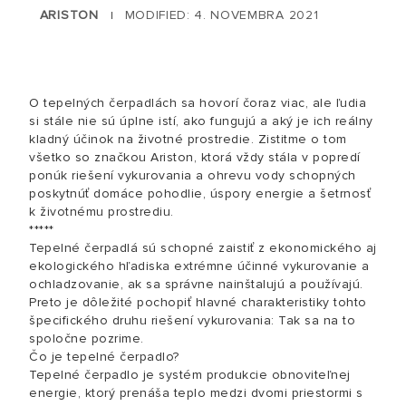
ARISTON
MODIFIED: 4. NOVEMBRA 2021
|
O tepelných čerpadlách sa hovorí čoraz viac, ale ľudia
si stále nie sú úplne istí, ako fungujú a aký je ich reálny
kladný účinok na životné prostredie. Zistitme o tom
všetko so značkou Ariston, ktorá vždy stála v popredí
ponúk riešení vykurovania a ohrevu vody schopných
poskytnúť domáce pohodlie, úspory energie a šetrnosť
k životnému prostrediu.
*****
Tepelné čerpadlá sú schopné zaistiť z ekonomického aj
ekologického hľadiska extrémne účinné vykurovanie a
ochladzovanie, ak sa správne nainštalujú a používajú.
Preto je dôležité pochopiť hlavné charakteristiky tohto
špecifického druhu riešení vykurovania: Tak sa na to
spoločne pozrime.
Čo je tepelné čerpadlo?
Tepelné čerpadlo je systém produkcie obnoviteľnej
energie, ktorý prenáša teplo medzi dvomi priestormi s