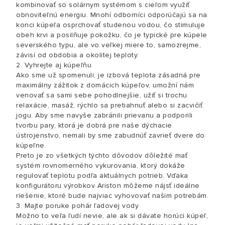
kombinovať so solárnym systémom s cieľom využiť
obnoviteľnú energiu. Mnohí odborníci odporúčajú sa na
konci kúpeľa osprchovať studenou vodou, čo stimuluje
obeh krvi a posilňuje pokožku, čo je typické pre kúpele
severského typu, ale vo veľkej miere to, samozrejme,
závisí od obdobia a okolitej teploty.
2. Vyhrejte aj kúpeľňu
Ako sme už spomenuli, je izbová teplota zásadná pre
maximálny zážitok z domácich kúpeľov, umožní nám
venovať sa sami sebe pohodlnejšie, užiť si trochu
relaxácie, masáž, rýchlo sa pretiahnuť alebo si zacvičiť
jogu. Aby sme navyše zabránili prievanu a podporili
tvorbu pary, ktorá je dobrá pre naše dýchacie
ústrojenstvo, nemali by sme zabudnúť zavrieť dvere do
kúpeľne.
Preto je zo všetkých týchto dôvodov dôležité mať
systém rovnomerného vykurovania, ktorý dokáže
regulovať teplotu podľa aktuálnych potrieb. Vďaka
konfigurátoru výrobkov Ariston môžeme nájsť ideálne
riešenie, ktoré bude najviac vyhovovať našim potrebám.
3. Majte poruke pohár ľadovej vody
Možno to veľa ľudí nevie, ale ak si dávate horúci kúpeľ,