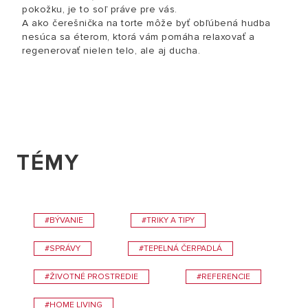
pokožku, je to soľ práve pre vás.
A ako čerešnička na torte môže byť obľúbená hudba
nesúca sa éterom, ktorá vám pomáha relaxovať a
regenerovať nielen telo, ale aj ducha.
TÉMY
#BÝVANIE
#TRIKY A TIPY
#SPRÁVY
#TEPELNÁ ČERPADLÁ
#ŽIVOTNÉ PROSTREDIE
#REFERENCIE
#HOME LIVING