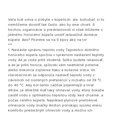
Veľa ľudí sníva o pobyte v kúpeľoch, ale, bohužiaľ, si to
nemôžeme dovoliť tak často, ako by sme chceli. S
trochou organizácie a predstavivosti si však môžeme z
jedného horúceho kúpeľa urobiť relaxačné domáce
kúpele. Ako? Pozrime sa na 5 tipov ako na to!
***
1. Nastavte správnu teplotu vody Tajomstvo dobrého
horúceho kúpeľa spočíva v správnom nastavení teploty
vody. Ak je voda príliš studená, ťažko budete relaxovať,
a ak je príliš horúca, spôsobí vám nadmerné potenie,
alebo dokonca zvýšenie tlaku a búšenie srdca. Vo
všeobecnosti sa odporúča nastaviť teplotu vody v
závislosti od osobných preferencií v rozsahu od 38 °C
do 40 °C. Aby bol tento zážitok príjemnejší a trval
dlhšie, je dôležité mať taký ohrievač vody, ktorý dokáže
zaistiť vodu s optimálnou teplotou vždy, keď chceme, a
počas celého kúpeľa: Napríklad plynové prietokové
ohrievače vody značky Ariston ponúkajú vysokú mieru
komfortu priebežným ohrevom vody a možno ich