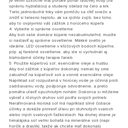
je veľmi užitočné mať poruke pohár ľadovej vody (na
správnu hydratáciu) a studený obklad na čelo a krk.
Tieto jednoduché triky vám pomôžu sa cítiť sviežo a
znížiť si telesnú teplotu, ak sa rýchlo zvýši, bez toho,
aby to ovplyvnilo váš zážitok z horúceho kúpeľa.
4. Vyberte si správne osvetlenie
Aby boli vaše domáce kúpele nezabudnuteľné, musíte
si nastaviť aj správne osvetlenie. Mäkké svetlo je
ideálne, LED osvetlenie v kľúčových bodoch kúpeľne,
príp. aj farebné osvetlenie, aby ste si vychutnali aj
blahodarné účinky terapie farieb.
5. Použite kúpeľovú soľ, esenciálne oleje a hudbu
Aby bol zážitok z kúpeľov dokonalý, nemali by sme
zabudnúť na kúpeľové soli a vonné esenciálne oleje.
Napríklad soľ rozpustená v horúcej vode je účinná proti
zadržiavaniu vody, podporuje odvodnenie, a preto
pomáha uľaviť opuchnutým nohám. Dokonca si môžeme
vybrať z rôznych druhov solí podľa svojich potrieb:
Nerafinovaná morská soľ má napríklad silné čistiace
účinky a dokáže priniesť úľavu pri stuhnutých svaloch
alebo iných svalových ťažkostiach. Na druhej strane je
himalájska soľ veľmi bohatá na minerálne soli (napr.
horčík a draslík), takže ak chcete mať dokonalú