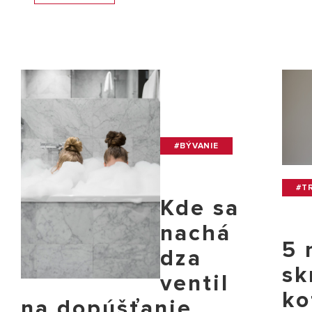
#BÝVANIE
#TR
Kde sa
nachá
5 
dza
sk
ventil
ko
na dopúšťanie