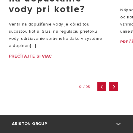
vody pri kotle?
Nápady
od ko
vzhľad
Ventil na dopúšťanie vody je dôležitou
umiest
súčasťou kotla. Slúži na reguláciu prietoku
vody, udržiavanie správneho tlaku v systéme
PREČÍ
a doplnen[...]
PREČÍTAJTE SI VIAC
01 / 05
ARISTON GROUP