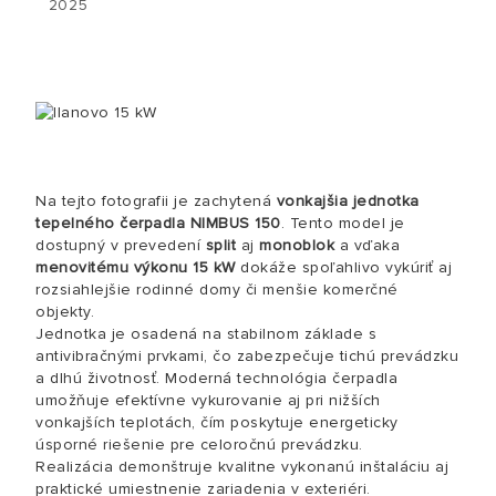
2025
Na tejto fotografii je zachytená
vonkajšia jednotka
tepelného čerpadla NIMBUS 150
. Tento model je
dostupný v prevedení
split
aj
monoblok
a vďaka
menovitému výkonu 15 kW
dokáže spoľahlivo vykúriť aj
rozsiahlejšie rodinné domy či menšie komerčné
objekty.
Jednotka je osadená na stabilnom základe s
antivibračnými prvkami, čo zabezpečuje tichú prevádzku
a dlhú životnosť. Moderná technológia čerpadla
umožňuje efektívne vykurovanie aj pri nižších
vonkajších teplotách, čím poskytuje energeticky
úsporné riešenie pre celoročnú prevádzku.
Realizácia demonštruje kvalitne vykonanú inštaláciu aj
praktické umiestnenie zariadenia v exteriéri.