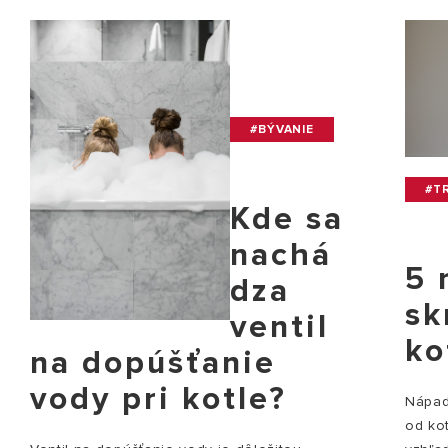
#BÝVANIE
#TR
Kde sa
nachá
5 
dza
sk
ventil
ko
na dopúšťanie
vody pri kotle?
Nápady
od ko