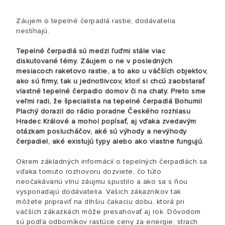
Záujem o tepelné čerpadlá rastie, dodávatelia
nestíhajú.
Tepelné čerpadlá sú medzi ľuďmi stále viac
diskutované témy. Záujem o ne v posledných
mesiacoch raketovo rastie, a to ako u väčších objektov,
ako sú firmy, tak u jednotlivcov, ktorí si chcú zaobstarať
vlastné tepelné čerpadlo domov či na chaty. Preto sme
veľmi radi, že špecialista na tepelné čerpadlá Bohumil
Plachý dorazil do rádio poradne Českého rozhlasu
Hradec Králové a mohol popísať, aj vďaka zvedavým
otázkam poslucháčov, aké sú výhody a nevýhody
čerpadiel, aké existujú typy alebo ako vlastne fungujú.
Okrem základných informácií o tepelných čerpadlách sa
vďaka tomuto rozhovoru dozviete, čo túto
neočakávanú vlnu záujmu spustilo a ako sa s ňou
vysporiadajú dodávatelia. Vašich zákazníkov tak
môžete pripraviť na dlhšiu čakaciu dobu, ktorá pri
väčších zákazkách môže presahovať aj rok. Dôvodom
sú podľa odborníkov rastúce ceny za energie, strach