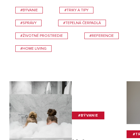
#BÝVANIE
#TRIKY A TIPY
#SPRÁVY
#TEPELNÁ ČERPADLÁ
#ŽIVOTNÉ PROSTREDIE
#REFERENCIE
#HOME LIVING
#BÝVANIE
#TR