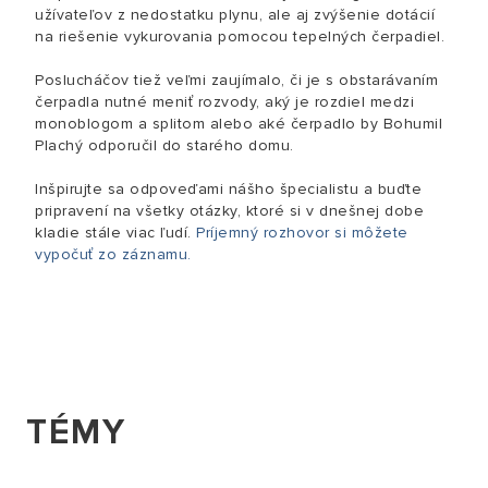
užívateľov z nedostatku plynu, ale aj zvýšenie dotácií
na riešenie vykurovania pomocou tepelných čerpadiel.
Poslucháčov tiež veľmi zaujímalo, či je s obstarávaním
čerpadla nutné meniť rozvody, aký je rozdiel medzi
monoblogom a splitom alebo aké čerpadlo by Bohumil
Plachý odporučil do starého domu.
Inšpirujte sa odpoveďami nášho špecialistu a buďte
pripravení na všetky otázky, ktoré si v dnešnej dobe
kladie stále viac ľudí.
Príjemný rozhovor si môžete
vypočuť zo záznamu.
TÉMY