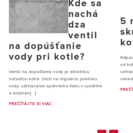
Kde sa
nachá
5 
dza
sk
ventil
ko
na dopúšťanie
vody pri kotle?
Nápady
od ko
vzhľad
Ventil na dopúšťanie vody je dôležitou
umiest
súčasťou kotla. Slúži na reguláciu prietoku
vody, udržiavanie správneho tlaku v systéme
PREČÍ
a doplnen[...]
PREČÍTAJTE SI VIAC