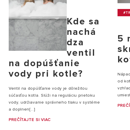
#TR
Kde sa
nachá
5 
dza
sk
ventil
ko
na dopúšťanie
vody pri kotle?
Nápady
od ko
vzhľad
Ventil na dopúšťanie vody je dôležitou
umiest
súčasťou kotla. Slúži na reguláciu prietoku
vody, udržiavanie správneho tlaku v systéme
PREČÍ
a doplnen[...]
PREČÍTAJTE SI VIAC