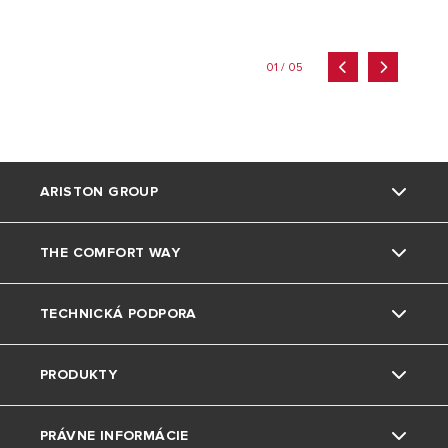
01 / 05
ARISTON GROUP
THE COMFORT WAY
Kto sme
TECHNICKÁ PODPORA
Skupina
Triky a tipy
PRODUKTY
Pobočky Ariston SK
Bývanie
Kontaktujte nás
Referencie
PRÁVNE INFORMÁCIE
Životné prostredie
Návody k produktom
Elektrické ohrivače vody