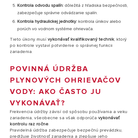
Kontrola odvodu spalín:
dôležitá z hľadiska bezpečnosti,
zabezpečuje správne odvádzanie spalín.
Kontrola hydraulickej jednotky:
kontrola únikov alebo
porúch vo vodnom systéme ohrievača.
Tieto úkony musí
vykonávať kvalifikovaný technik
, ktorý
po kontrole vystaví potvrdenie o správnej funkcii
zariadenia.
POVINNÁ ÚDRŽBA
PLYNOVÝCH OHRIEVAČOV
VODY: AKO ČASTO JU
VYKONÁVAŤ?
Frekvencia údržby závisí od spôsobu používania a veku
zariadenia, všeobecne sa však odporúča
vykonávať
kontrolu raz ročne
.
Pravidelná údržba zabezpečuje bezpečnú prevádzku,
predlžuje životnosť zariadenia a zlepšuje jeho