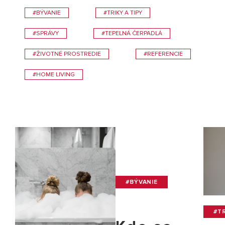
#BÝVANIE
#TRIKY A TIPY
#SPRÁVY
#TEPELNÁ ČERPADLÁ
#ŽIVOTNÉ PROSTREDIE
#REFERENCIE
#HOME LIVING
#BÝVANIE
#TR