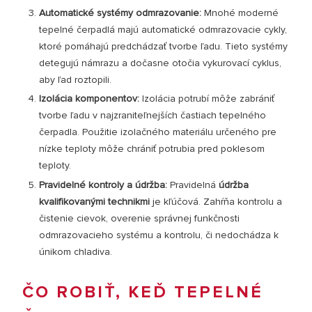
Automatické systémy odmrazovanie:
Mnohé moderné
tepelné čerpadlá majú automatické odmrazovacie cykly,
ktoré pomáhajú predchádzať tvorbe ľadu. Tieto systémy
detegujú námrazu a dočasne otočia vykurovací cyklus,
aby ľad roztopili.
Izolácia komponentov:
Izolácia potrubí môže zabrániť
tvorbe ľadu v najzraniteľnejších častiach tepelného
čerpadla. Použitie izolačného materiálu určeného pre
nízke teploty môže chrániť potrubia pred poklesom
teploty.
Pravidelné kontroly a údržba:
Pravidelná
údržba
kvalifikovanými technikmi
je kľúčová. Zahŕňa kontrolu a
čistenie cievok, overenie správnej funkčnosti
odmrazovacieho systému a kontrolu, či nedochádza k
únikom chladiva.
ČO ROBIŤ, KEĎ TEPELNÉ