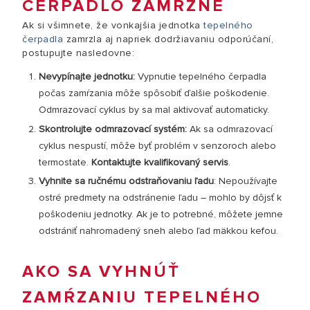
ČERPADLO ZAMRZNE
Ak si všimnete, že vonkajšia jednotka
tepelného
čerpadla
zamrzla aj napriek dodržiavaniu odporúčaní,
postupujte nasledovne:
Nevypínajte jednotku:
Vypnutie tepelného čerpadla
počas zamŕzania môže spôsobiť ďalšie poškodenie.
Odmrazovací cyklus by sa mal aktivovať automaticky.
Skontrolujte odmrazovací systém:
Ak sa odmrazovací
cyklus nespustí, môže byť problém v senzoroch alebo
termostate.
Kontaktujte kvalifikovaný servis
.
Vyhnite sa ručnému odstraňovaniu ľadu
: Nepoužívajte
ostré predmety na odstránenie ľadu – mohlo by dôjsť k
poškodeniu jednotky. Ak je to potrebné, môžete jemne
odstrániť nahromadený sneh alebo ľad mäkkou kefou.
AKO SA VYHNÚŤ
ZAMŔZANIU TEPELNÉHO