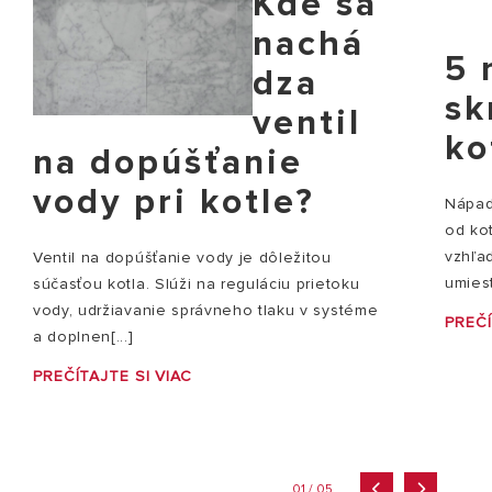
Kde sa
nachá
5 
dza
sk
ventil
ko
na dopúšťanie
vody pri kotle?
Nápady
od ko
vzhľad
Ventil na dopúšťanie vody je dôležitou
umiest
súčasťou kotla. Slúži na reguláciu prietoku
vody, udržiavanie správneho tlaku v systéme
PREČÍ
a doplnen[...]
PREČÍTAJTE SI VIAC
01 / 05