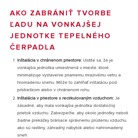
AKO ZABRÁNIŤ TVORBE
ĽADU NA VONKAJŠEJ
JEDNOTKE TEPELNÉHO
ČERPADLA
Inštalácia v chránenom priestore:
Uistite sa, že je
vonkajšia jednotka umiestnená v mieste, ktoré
minimalizuje vystavenie priamemu mrazivému vetru a
hromadeniu snehu. Môže to zahŕňať inštaláciu pod
prístreškom alebo v chránenom rohu.
Inštalácia v priestore s recirkulovaným vzduchom:
Je
zásadné, aby mala vonkajšia jednotka dostatočný
prietok vzduchu. Zabezpečte, aby okolo jednotky neboli
žiadne prekážky brániace správnemu prúdeniu vzduchu,
ako sú rastliny, záhradný nábytok alebo nahromadený
sneh.