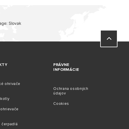
age: Slovak
KTY
PRÁVNE
INFORMÁCIE
ké ohrivače
Ochrana osobných
údajov
kotly
Cookies
 ohrievače
 čerpadlá