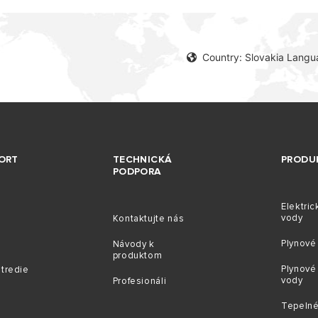
Country: Slovakia Langu
ORT
TECHNICKÁ
PRODU
PODPORA
Elektric
vody
Kontaktujte nás
Plynové 
Návody k
produktom
Plynové
stredie
vody
Profesionáli
Tepelné