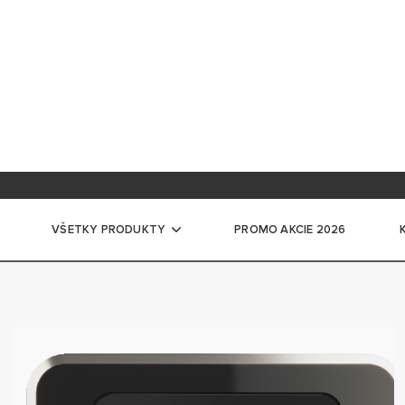
ácia na školení
ntácia pre profesionálov
VŠETKY PRODUKTY
PROMO AKCIE 2026
ače vody
CKÉ ZÁSOBNÍKOVÉ OHRIEVAČE VODY
ĽKÉ ELEKTRICKÉ ZÁSOBNÍKOVÉ OHRIEVAČE