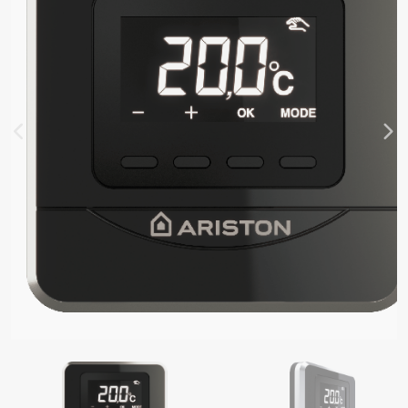
ADLÁ PRE OHREV VODY
EVAČE VODY
EVNÉ ZÁSOBNÍKY
Y OD OHRIEVAČE VODY