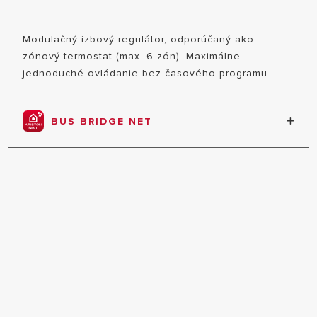
SLEDUJTE NÁS
VODY
TEPELNÉ ČERPADLÁ
REFERENCIE
TEPELNÉ ČERP
Modulačný izbový regulátor, odporúčaný ako
REGULÁCIA
DOPYT A SPOLUPRÁCA
zónový termostat (max. 6 zón).
Maximálne
PLYNOVÉ OHRI
SMART HOME
jednoduché ovládanie bez časového programu.
SKUPINA
NEPRIAMOOHR
KATALÓGY A CENNÍKY
KARIÉRA
NÁVODY K PRODUKTOM
BUS BRIDGE NET
Všetky komponenty systému komunikujú vďaka
jednému protokolu.
VŠETKY MODEL