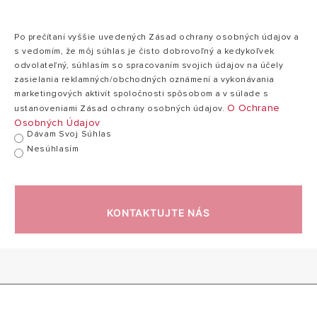
2.53 mb)
* pre W35°C, stredné klimatické pásmo
Po prečítaní vyššie uvedených Zásad ochrany osobných údajov a
Vyhlásenie o zhode uistenia - TEPELNÉ ČERPADLÁ
s vedomím, že môj súhlas je čisto dobrovoľný a kedykoľvek
(PDF, 5.27 mb)
odvolateľný, súhlasím so spracovaním svojich údajov na účely
Technické údaje a rozmery sú iba orientačné, definitívne hodnoty nájdete v návode na použitie
zasielania reklamných/obchodných oznámení a vykonávania
marketingových aktivít spoločnosti spôsobom a v súlade s
O Ochrane
ustanoveniami Zásad ochrany osobných údajov.
Osobných Údajov
Dávam Svoj Súhlas
Nesúhlasím
KONTAKTUJTE NÁS