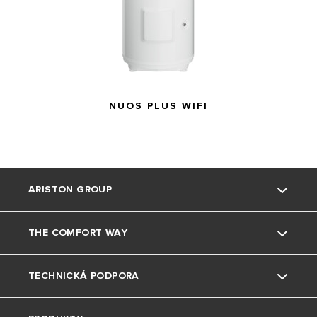
NUOS PLUS WIFI
ARISTON GROUP
THE COMFORT WAY
Kto sme
TECHNICKÁ PODPORA
Skupina
Triky a tipy