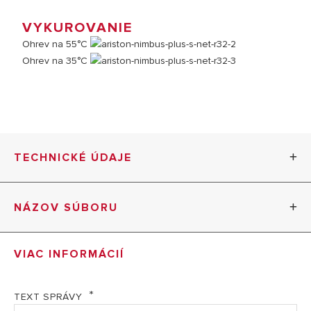
VYKUROVANIE
Ohrev na 55°C
Ohrev na 35°C
TECHNICKÉ ÚDAJE
TECHNICKÁ SPECIFIKACE: NIMBUS PLUS S NET R32
NÁZOV SÚBORU
MODELY
50 S R32
BIM file
VIAC INFORMÁCIÍ
Objednávací kód zostavy
3301887
EL Energetický štítek - NIMBUS COMPACT S NET
TEPELNO-TECHNICKÉ PARAMETRE
TEXT SPRÁVY
R32 (PDF, 1.30 mb)