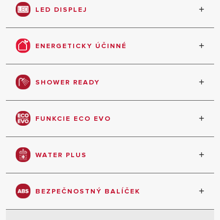
LED DISPLEJ
Frontálne rozhranie s prehľadným LED displejom
ENERGETICKY ÚČINNÉ
Lepšie využívanie energie a obnoviteľných zdrojov,
zvýšený výkon
SHOWER READY
Signál sa zobrazí, ak je pripravený dostatok teplej
vody na sprchovanie
FUNKCIE ECO EVO
Automatické nastavenie fungovania na základe
Vašich zvyklostí a potreby teplej vody
WATER PLUS
Udržuje privádzanú studenú vodu v spodnej časti
nádrže na zaistenie obmedzeného zmiešania s
BEZPEČNOSTNÝ BALÍČEK
akumulovanou teplou vodou
Sada funkcií zachovávajúcich dobré fungovanie