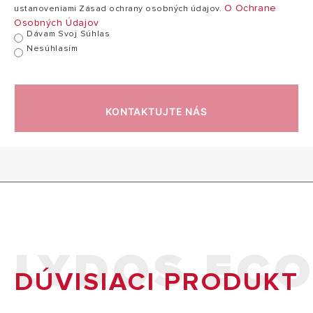
O Ochrane
ustanoveniami Zásad ochrany osobných údajov.
Osobných Údajov
Technické údaje a rozmery sú iba orientačné, definitívne hodnoty nájdete v návode na použitie
Dávam Svoj Súhlas
Nesúhlasím
2
Objem uvádzaný v tomto katalógu označuje kategóriu výrobku.
Menovitý objem výrobku je špecifikovaný v technickej
dokumentácii priloženej k výrobku.
KONTAKTUJTE NÁS
LYDOS EC
DÚVISIACI PRODUKT