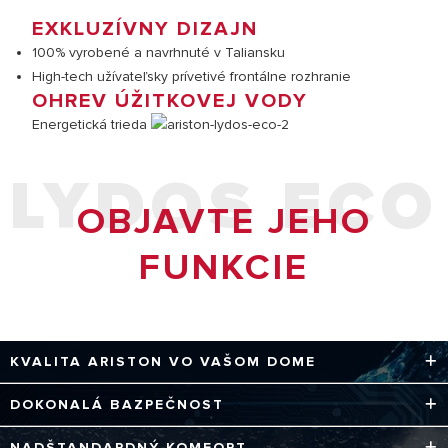
EXKLUZÍVNY DIZAJN
100% vyrobené a navrhnuté v Taliansku
High-tech užívateľsky prívetivé frontálne rozhranie
OHREV ÚŽITKOVEJ VODY
Energetická trieda
LYDOS ECO
OBJAVTE JEHO
FUNKCIE
KVALITA ARISTON VO VAŠOM DOME
* 100% ZÁRUKA SPOLOČNOSTI ARISTON
DOKONALÁ BAZPEČNOST
Každá jednotlivá súčiastka je vyvinutá, aby zaručila
Produkt je navrhnutý a vyrobený s maximálnou
NADŠTANDARDNÝ KOMFORT