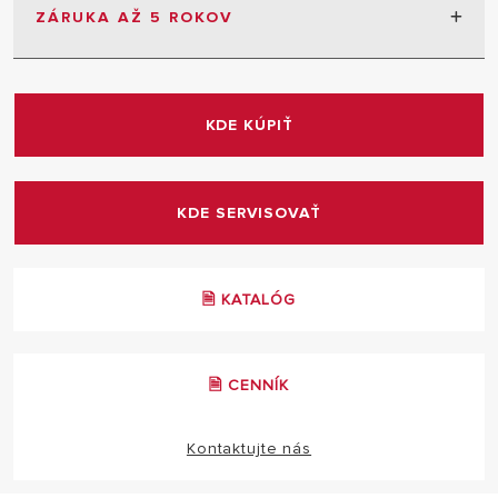
výrobku v prípade výpadku energie alebo
ZÁRUKA AŽ 5 ROKOV
odstavenia vody
2 roky záruka bez obmedzenia
+3 roky predĺžená na nádrž
KDE KÚPIŤ
Podmienka: Servisná prehliadka každé 2 roky
KDE SERVISOVAŤ
🗎 KATALÓG
🗎 CENNÍK
Kontaktujte nás