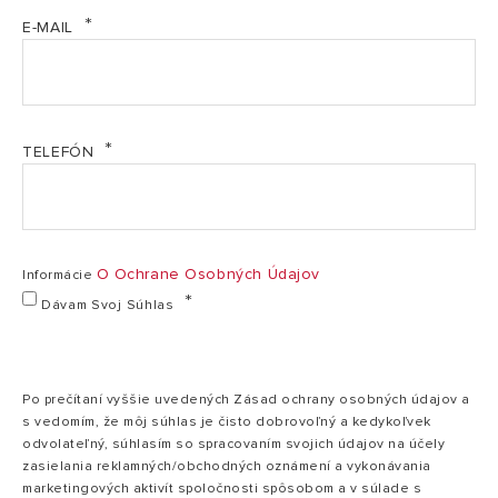
Manuál_LYDOS ECO (PDF, 6.99 mb)
Inštalácia
vertikálne
E-MAIL
Výkon
2 kW
Produktový list_LYDOS ECO (PDF, 414.14 kb)
Napätie
230 V
Prohlášení o shodě ujištění - ELEKTRO tlakové 30
Čas ohrevu ΔT=45°C
1:18 h:min
TELEFÓN
až 200 L 2026 (PDF, 893.18 kb)
Tepelná strata pri 65°C
0,99 kWh/24h
SI EWH Bezpečnostné inštrukcie SK (PDF, 237.01 kb)
Max prevádzkový tlak
8 bar
Maximálna prevádzková teplota
80 °C
O Ochrane Osobných Údajov
Informácie
Hmotnosť
16 kg
Dávam Svoj Súhlas
Elektrické krytie
IPX3
ROZMERY
Po prečítaní vyššie uvedených Zásad ochrany osobných údajov a
s vedomím, že môj súhlas je čisto dobrovoľný a kedykoľvek
50 V 2K EU
2
Model
odvolateľný, súhlasím so spracovaním svojich údajov na účely
zasielania reklamných/obchodných oznámení a vykonávania
A
528 mm
marketingových aktivít spoločnosti spôsobom a v súlade s