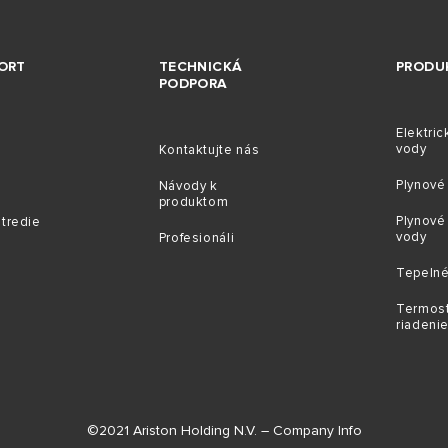
ORT
TECHNICKÁ
PRODU
PODPORA
Elektric
vody
Kontaktujte nás
Plynové 
Návody k
produktom
Plynové
stredie
vody
Profesionáli
Tepelné
Termost
riadeni
©2021 Ariston Holding N.V. – Company Info