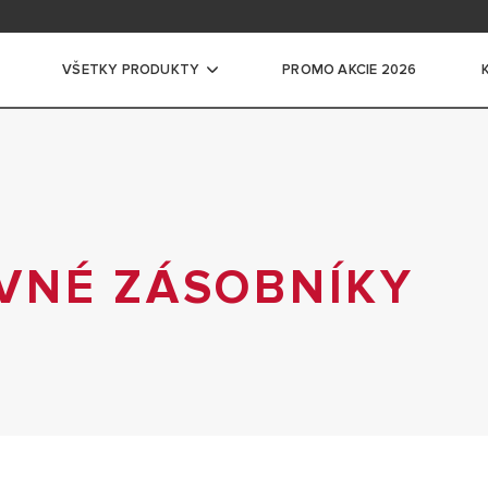
ácia na školení
ntácia pre profesionálov
VŠETKY PRODUKTY
PROMO AKCIE 2026
ače vody
CKÉ ZÁSOBNÍKOVÉ OHRIEVAČE VODY
ĽKÉ ELEKTRICKÉ ZÁSOBNÍKOVÉ OHRIEVAČE
VNÉ ZÁSOBNÍKY
ADLÁ PRE OHREV VODY
EVAČE VODY
EVNÉ ZÁSOBNÍKY