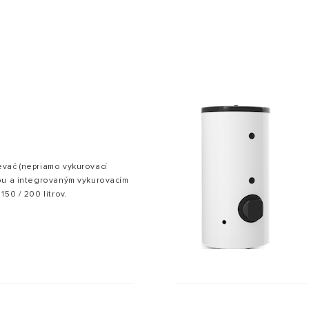
Y OD OHRIEVAČE VODY
vač (nepriamo vykurovací
ou a integrovaným vykurovacím
50 / 200 litrov.