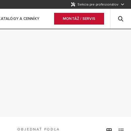
Sekcia pre profesionálov
KATALÓGY A CENNÍKY
MONTÁŽ / SERVIS
OBJEDNAŤ PODĽA
view
v