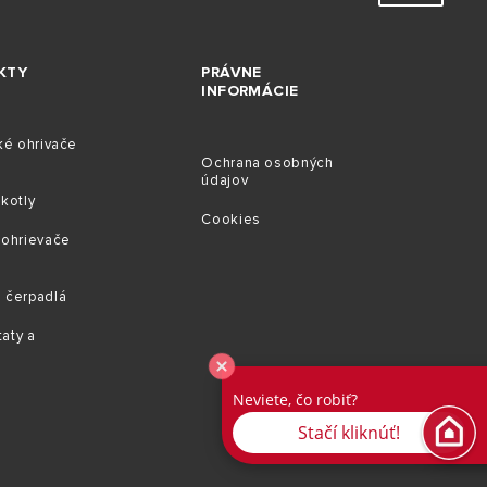
KTY
PRÁVNE
INFORMÁCIE
ké ohrivače
Ochrana osobných
údajov
kotly
Cookies
 ohrievače
 čerpadlá
aty a
e
Neviete, čo robiť?
Stačí kliknúť!