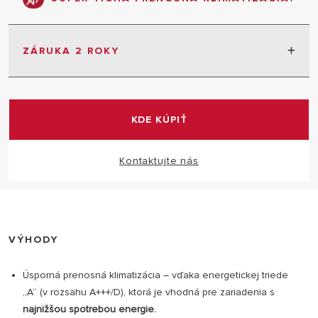
Tichý chod klimatizácie zaisťuje užívateľský komfort
v každej miestnosti.
ZÁRUKA 2 ROKY
2 roky záruka bez obmedzenia
KDE KÚPIŤ
Kontaktujte nás
VÝHODY
Úsporná prenosná klimatizácia – vďaka energetickej triede
„A“ (v rozsahu A+++/D), ktorá je vhodná pre zariadenia s
najnižšou spotrebou energie.