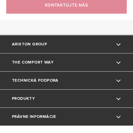
KONTAKTUJTE NÁS
ARISTON GROUP
THE COMFORT WAY
Kto sme
TECHNICKÁ PODPORA
Skupina
Triky a tipy
PRODUKTY
Pobočky Ariston SK
Bývanie
Kontaktujte nás
Referencie
PRÁVNE INFORMÁCIE
Životné prostredie
Návody k produktom
Elektrické ohrivače vody