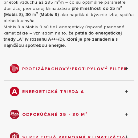
prietok vzduchu až 295 m³/h – čo sú optimálne parametre
domácej prenosnej klimatizácie
pre miestnosti do 25 m²
(Mobis 8), 30 m² (Mobis 9)
ako napríklad: bývanie izba, spálňa
alebo kuchyňa.
Mobis 8 a Mobis 9 sú tiež energeticky úsporné prenosné
klimatizácie – vzhľadom na to, že
patria do energetickej
triedy „A“ (v rozsahu A+++/D), ktorá je pre zariadenia s
najnižšou spotrebou energie.
PROTIZÁPACHOVÝ/PROTIPYLOVÝ FILTER
Prenosná klimatizácia Mobis 8/9 má protizápachový
a protipeľový filter, ktorý likvidáciou baktérií
ENERGETICKÁ TRIEDA A
predchádza príčinám alergií.
Energetická účinnosť produktov Ariston spĺňa
všetky európske požiadavky a zaisťuje ekonomickú
ODPORÚČANÉ 25 - 30 M²
prevádzku a spotrebu energie zodpovedajúcu
zariadeniam triedy A. Vďaka tomu zaplatíte menej
Optimálne parametre prenosnej klimatizácie pre
za elektrinu.
miestnosti do 25 m2 (Mobis 8), 30 m2 (Mobis 9).
SUPER TICHÁ PRENOSNÁ KLIMATIZÁCIA