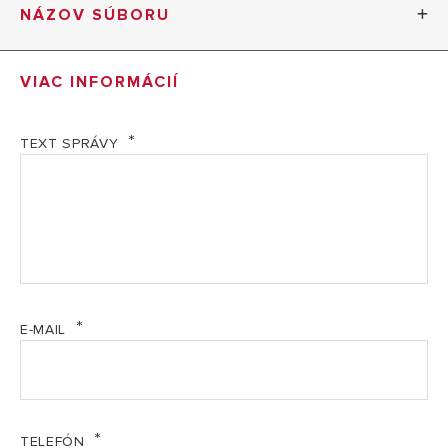
TECHNICKÁ SPECIFIKACE: MOBIS
NÁZOV SÚBORU
Modely
MOBIS 8
MI Informácie o výrobcovi SK (PDF, 29.09 kb)
VIAC INFORMÁCIÍ
Erp trieda
A (v rozsahu A+++/D)
OBJEDNACÍ KÓD
3381430
TEXT SPRÁVY
TECHNICKÉ DÁTA
Modely
MOBIS 8
Odporúčaná plocha
11-16 m²
Maximálna plocha
25m²
Chladiaci výkon
2,3 kW (8 000 BTU)
E-MAIL
Elektrický príkon
900 W
Hlučnosť
62 dB
CHARAKTERISTIKA
TELEFÓN