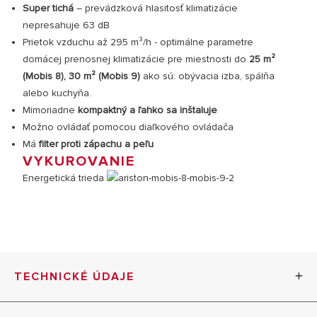
Super tichá
– prevádzková hlasitosť klimatizácie
nepresahuje 63 dB
Prietok vzduchu až 295 m³/h - optimálne parametre
domácej prenosnej klimatizácie pre miestnosti do
25 m²
(Mobis 8), 30 m² (Mobis 9)
ako sú: obývacia izba, spálňa
alebo kuchyňa.
Mimoriadne
kompaktný a ľahko sa inštaluje
Možno ovládať pomocou diaľkového ovládača
Má
filter proti zápachu a peľu
VYKUROVANIE
Energetická trieda
TECHNICKÉ ÚDAJE