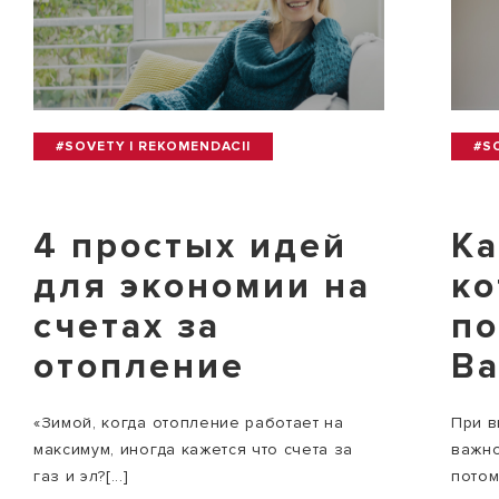
#SOVETY I REKOMENDACII
#S
4 простых идей
Ка
для экономии на
ко
счетах за
п
отопление
Ва
«Зимой, когда отопление работает на
При в
максимум, иногда кажется что счета за
важно
газ и эл?[...]
потому