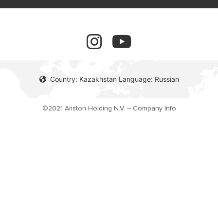
обучение
Правовая Информация
завершенные проекты
Country: Kazakhstan Language: Russian
©2021 Ariston Holding N.V. – Company Info