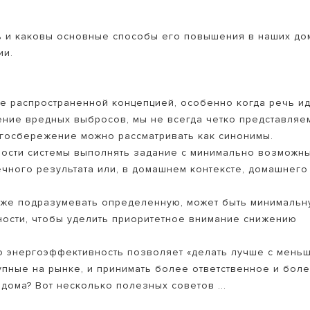
ь и каковы основные способы его повышения в наших до
ии.
е распространенной концепцией, особенно когда речь и
ение вредных выбросов, мы не всегда четко представляе
ергосбережение можно рассматривать как синонимы.
ЛИ КОТЛЫ
бности системы выполнять задание с минимально возможн
чного результата или, в домашнем контексте, домашнего
кже подразумевать определенную, может быть минимальн
ности, чтобы уделить приоритетное внимание снижению
то энергоэффективность позволяет «делать лучше с мень
тупные на рынке, и принимать более ответственное и бол
дома? Вот несколько полезных советов ...