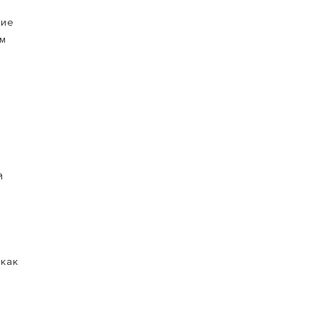
ние
ым
т
й
,
 как