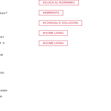
#GUIDA AL RISPARMIO
БАРУ
мах?
#AMBIENTE
#CONSIGLI E SOLUZIONI
#HOME LIVING
дет
м о
#HOME LIVING
ым
ую,
шими
ее