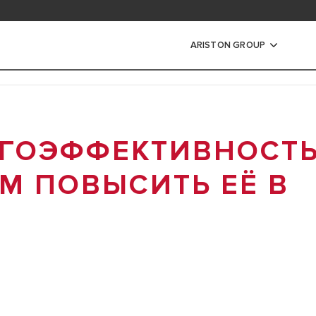
ь Документы
ARISTON GROUP
Ы
РГОЭФФЕКТИВНОСТ
ЦИОННЫЕ КОТЛЫ
ННЫЕ КОТЛЫ
М ПОВЫСИТЬ ЕЁ В