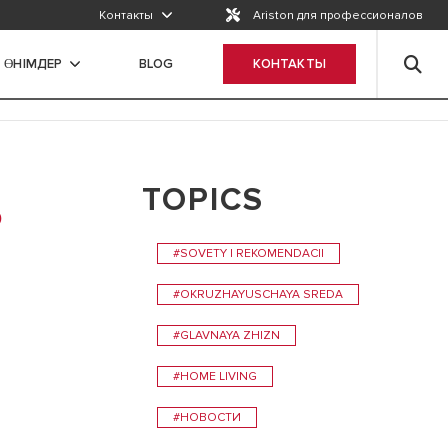
Просто позвоните нам
Контакты
Ariston для профессионалов
Отправьте нам свой запрос
ӨНІМДЕР
BLOG
КОНТАКТЫ
Заполнить форму
TOPICS
Ь
#SOVETY I REKOMENDACII
#OKRUZHAYUSCHAYA SREDA
#GLAVNAYA ZHIZN
#HOME LIVING
#НОВОСТИ