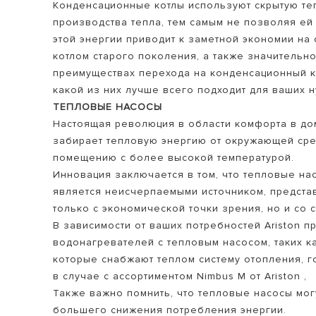
Конденсационные котлы используют скрытую теп
производства тепла, тем самым не позволяя е
этой энергии приводит к заметной экономии на
котлом старого поколения, а также значительн
преимуществах перехода на конденсационный ко
какой из них лучше всего подходит для ваших н
ТЕПЛОВЫЕ НАСОСЫ
Настоящая революция в области комфорта в дом
забирает тепловую энергию от окружающей сред
помещению с более высокой температурой.
Инновация заключается в том, что тепловые на
является неисчерпаемыми источником, предста
только с экономической точки зрения, но и со 
В зависимости от ваших потребностей Ariston п
водонагревателей с тепловым насосом, таких ка
которые снабжают теплом систему отопления, г
в случае с ассортиментом Nimbus M от Ariston ,
Также важно помнить, что тепловые насосы мо
большего снижения потребления энергии.