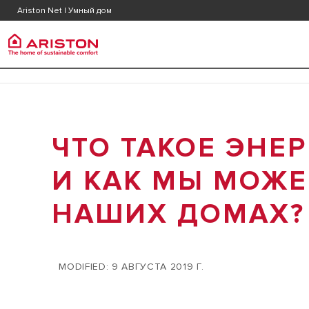
Поддержка
Скачат
Ariston Net | Умный дом
Сервисные центры
Ariston Group
КОТЛ
өнім | санаттары
О КОМПАНИИ ARISTON
ЧТО ТАКОЕ ЭНЕ
КОНДЕНСА
КОТЛЫ
ГРУППА
ТРАДИЦИО
ВОДОНАГРЕВАТЕЛИ
И КАК МЫ МОЖЕ
КАРЬЕРА
АКСЕССУАРЫ ДЛЯ КОТЛОВ
НАШИХ ДОМАХ?
ARISTON NET | УМНЫЙ ДОМ
MODIFIED: 9 АВГУСТА 2019 Г.