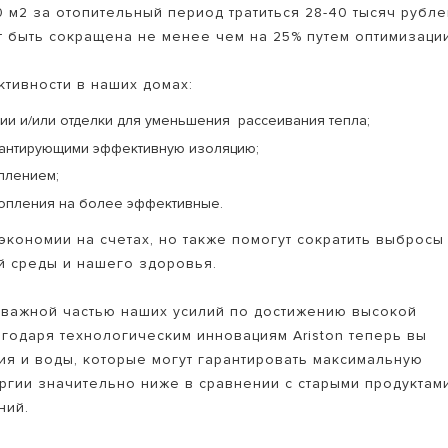
 м2 за отопительный период тратиться 28-40 тысяч рубле
ет быть сокращена не менее чем на 25% путем оптимизаци
тивности в наших домах:
ии и/или отделки для уменьшения рассеивания тепла;
арантирующими эффективную изоляцию;
плением;
топления на более эффективные.
экономии на счетах, но также помогут сократить выбросы
й среды и нашего здоровья.
 важной частью наших усилий по достижению высокой
годаря технологическим инновациям Ariston теперь вы
я и воды, которые могут гарантировать максимальную
ргии значительно ниже в сравнении с старыми продуктами
ний.