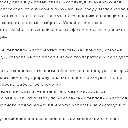
лоту пара в дымовых газах, используя их энергию для
й рассеиваться с дымом в окружающую среду. Использова
 счетах за отопление, на 35% по сравнению с традиционн
о снижает вредные выбросы. Узнайте обо всех
тел Ariston с высокой энергоэффективностью и узнайте,
ужд.
е, тепловой насос можно описать как прибор, который
ы, которая имеет более низкую температуру, и передаё
сосы используют главным образом тепло воздуха, которы
вляющим саму природу: значительное преимущество не
стороны заботы об экологии.
редлагает различные типы тепловых насосов: от
к ряд NUOS от Ariston, до комплексных тепловых насосов
орячего водоснабжения и могут работать на охлаждение,
гут комбинироваться с солнечными системами для ещё