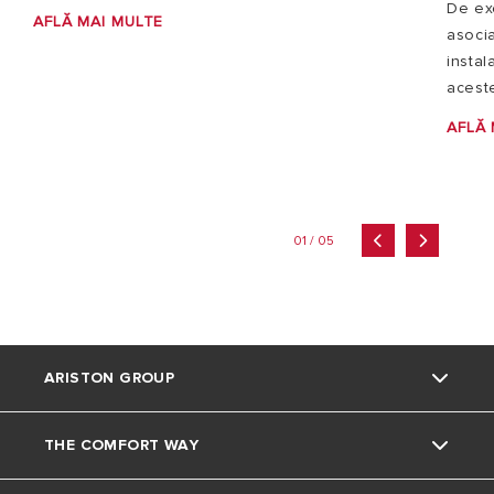
De ex
AFLĂ MAI MULTE
asocia
instal
aceste
AFLĂ 
01 / 05
ARISTON GROUP
THE COMFORT WAY
Despre Noi