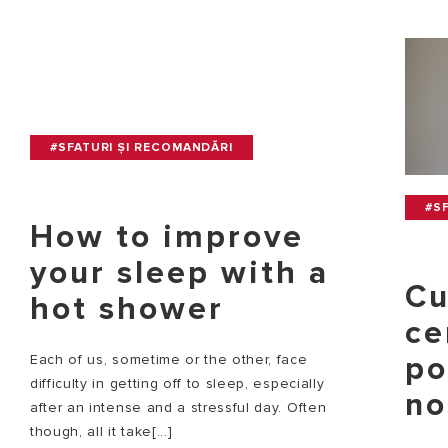
#SFATURI ȘI RECOMANDĂRI
#S
How to improve
your sleep with a
Cu
hot shower
ce
po
Each of us, sometime or the other, face
difficulty in getting off to sleep, especially
no
after an intense and a stressful day. Often
though, all it take[...]