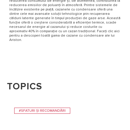
reducerea consumului de energie și, de asemenea, contribuirea la
reducerea emisiilor de poluanți în atmosferă. Printre sistemele de
încălzire existente pe piață, cazanele cu condensare oferă una
dintre cele mai avansate soluții tehnologice prin recuperarea
căldurii latente generate în timpul producției de gaze arse. Această
funcție oferă o creștere considerabilă a eficienței termice, scade
necesarul de energie al cazanului și reduce costurile cu
aproximativ 40% în comparație cu un cazan tradițional. Faceți clic aici
pentru a descoperi toată gama de cazane cu condensare ale lui
Ariston.
TOPICS
#SFATURI ȘI RECOMANDĂRI