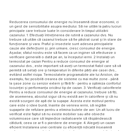
Reducerea consumului de energie nu înseamnă doar economii, ci
un gest de sensibilitate asupra mediului. Să ne uităm la patru lucruri
principale care trebuie luate în considerare în timpul utilizării
cazanului. 1. Efectuați întreținerea de rutină a cazanului dvs. Nu
trebuie să uităm că cazanul trebuie să fie păstrat curat și în stare de
funcționare și vara. Praful și insectele sunt adesea principalele
cauze ale defecțiunii și, prin urmare, cresc consumul de energie.
Așadar, sfatul nostru este să facem ca un inginer să efectueze o
verificare generală o dată pe an, la începutul iernii. 2 Instalați un
termostat pe cazan Pentru a reduce consumul de energie al
cazanului dvs., este important să aveți un termostat fiabil care să vă
permită să setați ore și temperaturi în diferite părți ale casei dvs.,
evitând astfel risipa. Termostatele programabile ale lui Ariston, de
exemplu, fac posibilă crearea de sisteme cu mai multe zone - până
la șase zone cu senzor extern și fără fir - pentru a optimiza confortul
locuinței și performanța oricărui tip de cazan. 3. Verificați caloriferele
Pentru a reduce consumul de energie al cazanului, trebuie să fiți,
de asemenea, absolut sigur că nu există aer în calorifere și că nu
există scurgeri de apă de la supape. Acesta este motivul pentru
care este o idee bună, înainte de venirea iernii, să reglăm
supapele de refulare pentru a elimina bulele de aer. Un alt lucru de
verificat este faptul să nu existe mobilier sau alte obiecte
voluminoase care să împiedice radiatoarele să răspândească
căldură, ceea ce ar fi o pierdere de energie. 4. Alegeți un cazan
eficient Instalarea unei centrale cu eficiență ridicată înseamnă