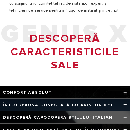
cu sprijinul unui comitet tehnic de instalatori experți și
tehnicieni de service pentru a fi ușor de instalat și întreținut
GENUS X
DESCOPERĂ
CARACTERISTICILE
SALE
CONFORT ABSOLUT
Funcțiile inteligente încorporate AUTO și CONFORT oferă
ÎNTOTDEAUNA CONECTATĂ CU ARISTON NET
o temperatură confortabilă și stabilă în casă.
Cu Ariston NET puteți seta, modifica și controla
DESCOPERĂ CAPODOPERA STILULUI ITALIAN
temperatura dvs. de încălzire, răcire și apă caldă oricând,
pe telefonul smartphone sau pe PC, oriunde v-ați afla.
Aspectul de înaltă tehnologie se bazează pe contururi
CALITATEA DE DURATĂ ARISTON ÎNTOTDEAUNA