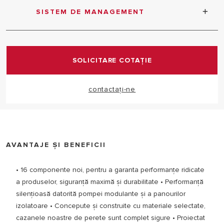
SISTEM DE MANAGEMENT
noul protocol de comunicaţie dezvoltat pentru a
garanta managementul total
SOLICITARE COTAȚIE
contactați-ne
AVANTAJE ȘI BENEFICII
• 16 componente noi, pentru a garanta performanțe ridicate
a produselor, siguranță maximă și durabilitate • Performanță
silențioasă datorită pompei modulante și a panourilor
izolatoare • Concepute și construite cu materiale selectate,
cazanele noastre de perete sunt complet sigure • Proiectat