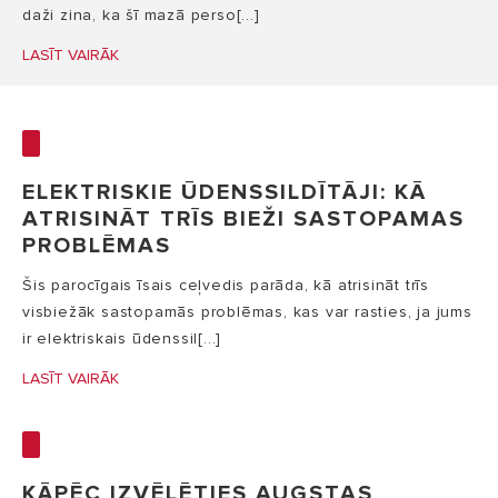
daži zina, ka šī mazā perso[...]
LASĪT VAIRĀK
ELEKTRISKIE ŪDENSSILDĪTĀJI: KĀ
ATRISINĀT TRĪS BIEŽI SASTOPAMAS
PROBLĒMAS
Šis parocīgais īsais ceļvedis parāda, kā atrisināt trīs
visbiežāk sastopamās problēmas, kas var rasties, ja jums
ir elektriskais ūdenssil[...]
LASĪT VAIRĀK
KĀPĒC IZVĒLĒTIES AUGSTAS