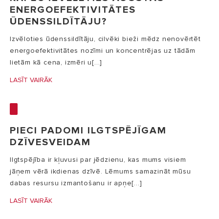
ENERGOEFEKTIVITĀTES
ŪDENSSILDĪTĀJU?
Izvēloties ūdenssildītāju, cilvēki bieži mēdz nenovērtēt
energoefektivitātes nozīmi un koncentrējas uz tādām
lietām kā cena, izmēri u[...]
LASĪT VAIRĀK
PIECI PADOMI ILGTSPĒJĪGAM
DZĪVESVEIDAM
Ilgtspējība ir kļuvusi par jēdzienu, kas mums visiem
jāņem vērā ikdienas dzīvē. Lēmums samazināt mūsu
dabas resursu izmantošanu ir apņe[...]
LASĪT VAIRĀK