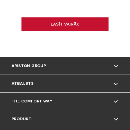
LASĪT VAIRĀK
ARISTON GROUP
ATBALSTS
Kas mēs esam
THE COMFORT WAY
Mūsu grupa
Klientu apkalpošana
PRODUKTI
Karjeras
Lejupielādes apgabals
Mājokļa iekārtošana