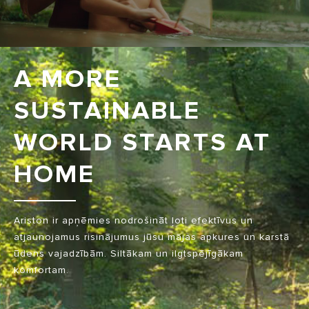
A MORE
SUSTAINABLE
WORLD STARTS AT
HOME
Ariston ir apņēmies nodrošināt ļoti efektīvus un
atjaunojamus risinājumus jūsu mājas apkures un karstā
ūdens vajadzībām. Siltākam un ilgtspējīgākam
komfortam.