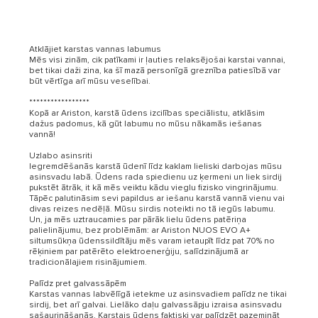
Atklājiet karstas vannas labumus
Mēs visi zinām, cik patīkami ir ļauties relaksējošai karstai vannai,
bet tikai daži zina, ka šī mazā personīgā greznība patiesībā var
būt vērtīga arī mūsu veselībai.
*****************
Kopā ar Ariston, karstā ūdens izcilības speciālistu, atklāsim
dažus padomus, kā gūt labumu no mūsu nākamās iešanas
vannā!
Uzlabo asinsriti
Iegremdēšanās karstā ūdenī līdz kaklam lieliski darbojas mūsu
asinsvadu labā. Ūdens rada spiedienu uz ķermeni un liek sirdij
pukstēt ātrāk, it kā mēs veiktu kādu vieglu fizisko vingrinājumu.
Tāpēc palutināsim sevi papildus ar iešanu karstā vannā vienu vai
divas reizes nedēļā. Mūsu sirdis noteikti no tā iegūs labumu.
Un, ja mēs uztraucamies par pārāk lielu ūdens patēriņa
palielinājumu, bez problēmām: ar Ariston NUOS EVO A+
siltumsūkņa ūdenssildītāju mēs varam ietaupīt līdz pat 70% no
rēķiniem par patērēto elektroenerģiju, salīdzinājumā ar
tradicionālajiem risinājumiem.
Palīdz pret galvassāpēm
Karstas vannas labvēlīgā ietekme uz asinsvadiem palīdz ne tikai
sirdij, bet arī galvai. Lielāko daļu galvassāpju izraisa asinsvadu
sašaurināšanās. Karstais ūdens faktiski var palīdzēt pazemināt