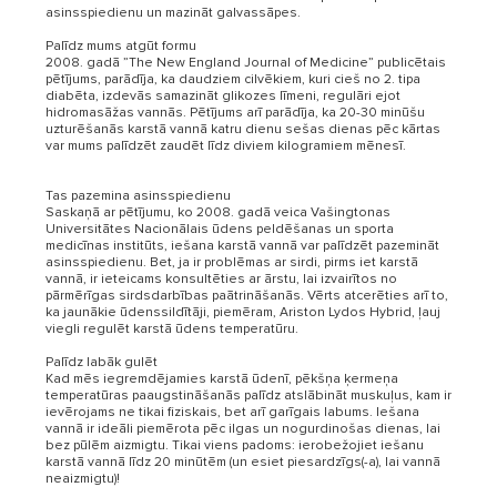
asinsspiedienu un mazināt galvassāpes.
Palīdz mums atgūt formu
2008. gadā ”The New England Journal of Medicine” publicētais
pētījums, parādīja, ka daudziem cilvēkiem, kuri cieš no 2. tipa
diabēta, izdevās samazināt glikozes līmeni, regulāri ejot
hidromasāžas vannās. Pētījums arī parādīja, ka 20-30 minūšu
uzturēšanās karstā vannā katru dienu sešas dienas pēc kārtas
var mums palīdzēt zaudēt līdz diviem kilogramiem mēnesī.
Tas pazemina asinsspiedienu
Saskaņā ar pētījumu, ko 2008. gadā veica Vašingtonas
Universitātes Nacionālais ūdens peldēšanas un sporta
medicīnas institūts, iešana karstā vannā var palīdzēt pazemināt
asinsspiedienu. Bet, ja ir problēmas ar sirdi, pirms iet karstā
vannā, ir ieteicams konsultēties ar ārstu, lai izvairītos no
pārmērīgas sirdsdarbības paātrināšanās. Vērts atcerēties arī to,
ka jaunākie ūdenssildītāji, piemēram, Ariston Lydos Hybrid, ļauj
viegli regulēt karstā ūdens temperatūru.
Palīdz labāk gulēt
Kad mēs iegremdējamies karstā ūdenī, pēkšņa ķermeņa
temperatūras paaugstināšanās palīdz atslābināt muskuļus, kam ir
ievērojams ne tikai fiziskais, bet arī garīgais labums. Iešana
vannā ir ideāli piemērota pēc ilgas un nogurdinošas dienas, lai
bez pūlēm aizmigtu. Tikai viens padoms: ierobežojiet iešanu
karstā vannā līdz 20 minūtēm (un esiet piesardzīgs(-a), lai vannā
neaizmigtu)!