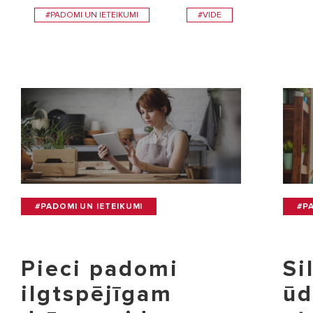
#PADOMI UN IETEIKUMI
#VIDE
#PADOMI UN IETEIKUMI
#P
Pieci padomi
Si
ilgtspējīgam
ūd