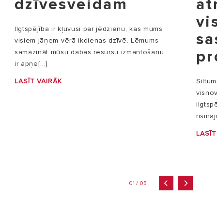
dzīvesveidam
at
vi
Ilgtspējība ir kļuvusi par jēdzienu, kas mums
sa
visiem jāņem vērā ikdienas dzīvē. Lēmums
pr
samazināt mūsu dabas resursu izmantošanu
ir apņe[...]
LASĪT VAIRĀK
Siltum
visno
ilgts
risinā
LASĪT
01 / 05