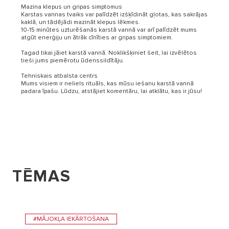
Mazina klepus un gripas simptomus
Karstas vannas tvaiks var palīdzēt izšķīdināt gļotas, kas sakrājas
kaklā, un tādējādi mazināt klepus lēkmes.
10-15 minūtes uzturēšanās karstā vannā var arī palīdzēt mums
atgūt enerģiju un ātrāk cīnīties ar gripas simptomiem.
Tagad tikai jāiet karstā vannā. Noklikšķiniet šeit, lai izvēlētos
tieši jums piemērotu ūdenssildītāju.
Tehniskais atbalsta centrs
Mums visiem ir neliels rituāls, kas mūsu iešanu karstā vannā
padara īpašu. Lūdzu, atstājiet komentāru, lai atklātu, kas ir jūsu!
TĒMAS
#MĀJOKĻA IEKĀRTOŠANA