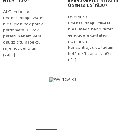
NEKAITĪGO?
ENERGOEFEKTIVITĀTES
ŪDENSSILDĪTĀJU?
Atzīsim to, ka
Izvēloties
ūdenssildītāja izvēle
ūdenssildītāju, cilvēki
bieži vien nav pārāk
bieži mēdz nenovērtēt
pārdomāta. Cilvēki
energoefektivitātes
parasti neņem vērā
nozīmi un
daudz citu aspektu,
koncentrējas uz tādām
izņemot cenu un
lietām kā cena, izmēri
jau[...]
u[...]