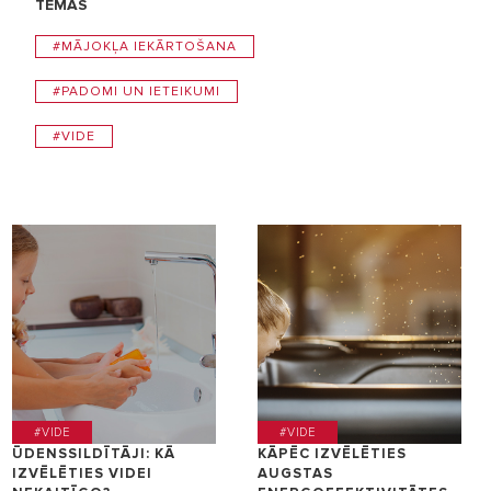
TĒMAS
#MĀJOKĻA IEKĀRTOŠANA
#PADOMI UN IETEIKUMI
#VIDE
#VIDE
#VIDE
ŪDENSSILDĪTĀJI: KĀ
KĀPĒC IZVĒLĒTIES
IZVĒLĒTIES VIDEI
AUGSTAS