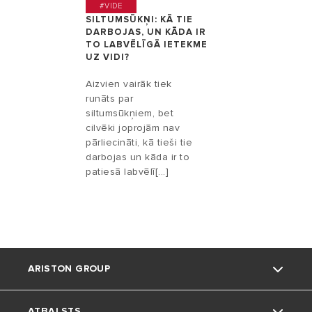
#VIDE
SILTUMSŪKŅI: KĀ TIE
DARBOJAS, UN KĀDA IR
TO LABVĒLĪGĀ IETEKME
UZ VIDI?
Aizvien vairāk tiek
runāts par
siltumsūkņiem, bet
cilvēki joprojām nav
pārliecināti, kā tieši tie
darbojas un kāda ir to
patiesā labvēlī[...]
ARISTON GROUP
ATBALSTS