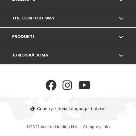
Kas mēs esam
THE COMFORT WAY
Mūsu grupa
Klientu apkalpošana
PRODUKTI
Karjeras
Lejupielādes apgabals
Mājokļa iekārtošana
JURIDISKĀ JOMA
FAQs
Padomi un ieteikumi
Ūdens sildītāji
Vide
Siltuma regulēšana
Privacy Policy
Cookie policy
Country: Latvia Language: Latvian
©2021 Ariston Holding N.V. – Company Info