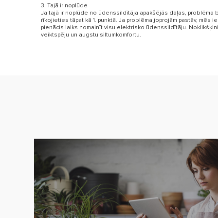
3. Tajā ir noplūde
Ja tajā ir noplūde no ūdenssildītāja apakšējās daļas, problēma bi
rīkojieties tāpat kā 1. punktā. Ja problēma joprojām pastāv, mēs ie
pienācis laiks nomainīt visu elektrisko ūdenssildītāju. Noklikšķi
veiktspēju un augstu siltumkomfortu.