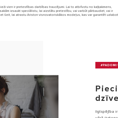
eži vien ir pretestības darbības traucējumi. Lai to atbrīvotu no kaļķakmens,
sakām izsaukt speciālistu, lai aizstātu pretestību, vai varbūt pārbaudiet, vai ir
niet šeit, lai atrastu Ariston visnovatoriskākos modeļus, kas var garantēt uzlabo
#PADOMI 
Piec
dzīv
Ilgtspējība 
vērā ikdien