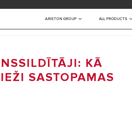
elādes apgabals
ARISTON GROUP
ALL PRODUCTS
ildītāji
NSSILDĪTĀJI: KĀ
AIS KRĀTUVES ŪDENS
BIEŽI SASTOPAMAS
ENS SILDĪTĀJS
ILINDRS
IJAS APKURES KATLS
I PIE SIENAS