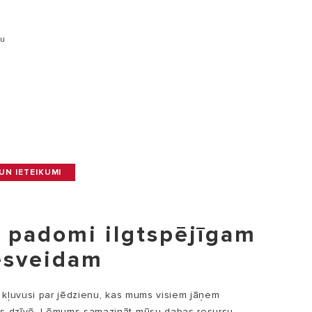
tu
UN IETEIKUMI
i padomi ilgtspējīgam
esveidam
ir kļuvusi par jēdzienu, kas mums visiem jāņem
as dzīvē. Lēmums samazināt mūsu dabas resursu