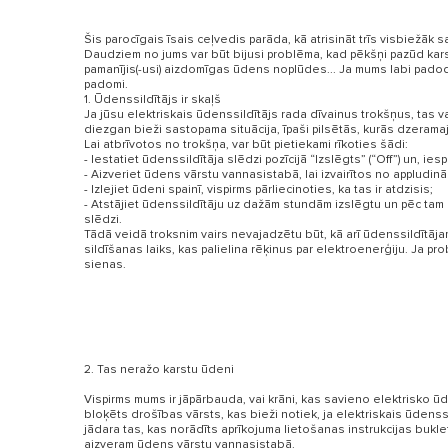
Šis parocīgais īsais ceļvedis parāda, kā atrisināt trīs visbiežāk 
Daudziem no jums var būt bijusi problēma, kad pēkšņi pazūd kar
pamanījis(-usi) aizdomīgas ūdens noplūdes... Ja mums labi padodas
padomi.
1. Ūdenssildītājs ir skaļš
Ja jūsu elektriskais ūdenssildītājs rada dīvainus trokšņus, tas va
diezgan bieži sastopama situācija, īpaši pilsētās, kurās dzeramajā
Lai atbrīvotos no trokšņa, var būt pietiekami rīkoties šādi:
- Iestatiet ūdenssildītāja slēdzi pozīcijā “Izslēgts” (“Off”) un,
- Aizveriet ūdens vārstu vannasistabā, lai izvairītos no appludin
- Izlejiet ūdeni spainī, vispirms pārliecinoties, ka tas ir atdzisis;
- Atstājiet ūdenssildītāju uz dažām stundām izslēgtu un pēc tam
VISI MODEĻ
slēdzi.
Tādā veidā troksnim vairs nevajadzētu būt, kā arī ūdenssildītāja
sildīšanas laiks, kas palielina rēķinus par elektroenerģiju. Ja pr
sienas.
2. Tas neražo karstu ūdeni
Vispirms mums ir jāpārbauda, ​​vai krāni, kas savieno elektrisko ūde
bloķēts drošības vārsts, kas bieži notiek, ja elektriskais ūdenssil
jādara tas, kas norādīts aprīkojuma lietošanas instrukcijas buk
aizveram ūdens vārstu vannasistabā.