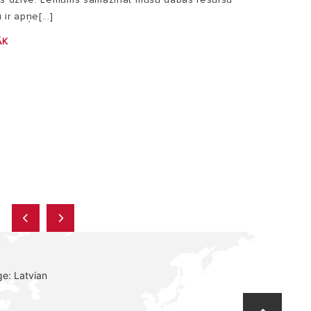
ir apņe[...]
ĀK
e: Latvian