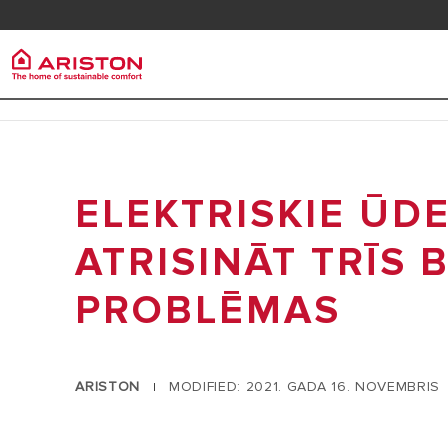
Klientu apkalpošana
Lejupi
FAQ
Ariston Group
Ūdens s
PRODUCTS | CATEGORIES
KAS MĒS ESAM
ELEKTRISKIE ŪDE
ELEKTRISK
ŪDENS SILDĪTĀJI
MŪSU GRUPA
SILDĪTĀJS
SILTUMA REGULĒŠANA
ATRISINĀT TRĪS 
KARJERAS
MALKAS ŪD
PROBLĒMAS
ĀRĒJAIS C
KONDENSĀC
PIEKĀRŠANA
ARISTON
MODIFIED: 2021. GADA 16. NOVEMBRIS
|