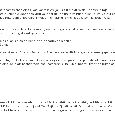
sastopamās problēmas, kas var rasties, ja jums ir elektriskais ūdenssildītājs.
stais ūdens dušošanās vidū vai esat dzirdējuši dīvainus trokšņus. Vai varbūt e
 roku darbi, mēs varam meklēt risinājumu, pirms izsaukt tehniķi. Šeit ir daži
rētu būt saistīts ar kaļķakmeni, kas gadu gaitā ir uzkrājies tvertnes iekšpusē. Šī
 ūdenī ir augsts kalcija līmenis.
 iespējams, arī mājas galveno energopadeves slēdzi;
āšanas;
 atkal atveriet ūdens vārstu un krānu, un atkal ieslēdziet galveno energopadev
I NO ŪDENS SILDĪTĀJI
m būtu jābūt efektīvākam. Tā kā, veidojoties kaļķakmenim, parasti palielinās ūde
oblēma joprojām pastāv, mēs izsaucam tehniķi, lai rūpīgi notīrītu tvertnes iekšējās
nssildītāju ar santehniku, patiešām ir atvērti. Ja tie ir atvērti, problēma var būt
dītājs ilgu laiku nav bijis aktīvs. Šajā gadījumā, lai atbrīvotu vārstu, mums būs
letā, bet tikai pēc tam, kad izslēdzam mājas galveno energopadeves slēdzi un