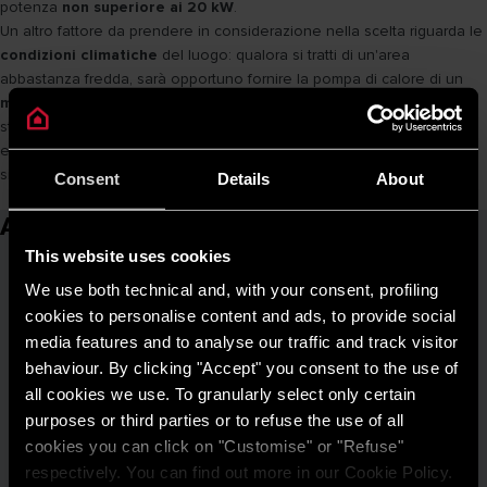
potenza
non superiore ai 20 kW
.
Un altro fattore da prendere in considerazione nella scelta riguarda le
condizioni climatiche
del luogo: qualora si tratti di un'area
abbastanza fredda, sarà opportuno fornire la pompa di calore di un
meccanismo di sbrinamento.
Ad ogni modo, i benefici di questi
strumenti sono indiscutibili, qualunque sia la tipologia. Sfruttare fonti
energetiche naturali e risparmiare tra il
40% e il 60%
in bolletta è
sicuramente un'occasione da non farsi scappare.
Consent
Details
About
Articoli correlati
This website uses cookies
We use both technical and, with your consent, profiling
cookies to personalise content and ads, to provide social
media features and to analyse our traffic and track visitor
behaviour. By clicking "Accept" you consent to the use of
all cookies we use. To granularly select only certain
purposes or third parties or to refuse the use of all
cookies you can click on "Customise" or "Refuse"
respectively. You can find out more in our Cookie Policy.