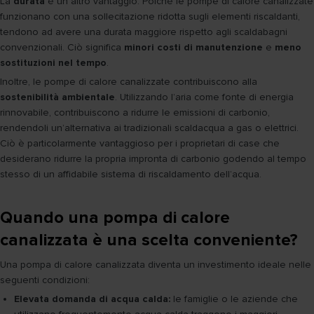
La
durata
è un altro vantaggio. Poiché le pompe di calore canalizzate
funzionano con una sollecitazione ridotta sugli elementi riscaldanti,
tendono ad avere una durata maggiore rispetto agli scaldabagni
convenzionali. Ciò significa
minori costi di manutenzione
e
meno
sostituzioni nel tempo
.
Inoltre, le pompe di calore canalizzate contribuiscono alla
sostenibilità ambientale
. Utilizzando l’aria come fonte di energia
rinnovabile, contribuiscono a ridurre le emissioni di carbonio,
rendendoli un’alternativa ai tradizionali scaldacqua a gas o elettrici.
Ciò è particolarmente vantaggioso per i proprietari di case che
desiderano ridurre la propria impronta di carbonio godendo al tempo
stesso di un affidabile sistema di riscaldamento dell’acqua.
Quando una pompa di calore
canalizzata è una scelta conveniente?
Una pompa di calore canalizzata diventa un investimento ideale nelle
seguenti condizioni:
Elevata domanda di acqua calda:
le famiglie o le aziende che