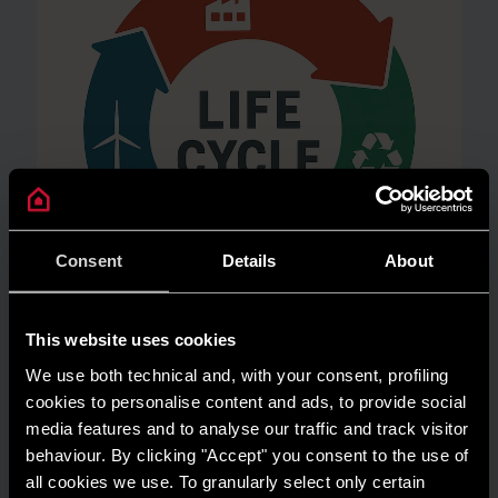
Consent
Details
About
This website uses cookies
We use both technical and, with your consent, profiling
AMBIENTE
cookies to personalise content and ads, to provide social
Risparmio energetico: trasforma la tua
media features and to analyse our traffic and track visitor
casa in un modello di efficienza
behaviour. By clicking "Accept" you consent to the use of
LEGGI DI PIÙ
all cookies we use. To granularly select only certain