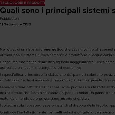
TECNOLOGIE E PRODOTTI
Quali sono i principali sistemi 
Pubblicato il
11 Settembre 2019
Nell'ottica di un
risparmio energetico
che vada incontro all'
ecososte
al tradizionale sistema di riscaldamento e produzione di acqua calda sa
Il consumo energetico domestico riguarda maggiormente il riscaldame
assicurare un risparmio energetico ed economico.
In quest'ottica, si inserisce l'installazione dei pannelli solari che pos
climatizzazione degli ambienti, gli impianti solari termici garantiscono
l'energia solare catturata dai pannelli solari può essere utilizzata anc
dell'accumulo che è stata riscaldata dai pannelli solari. Un pannello di 
moto, garantendo però un consumo irrisorio di energia.
I collettori solari possono essere installati al di sopra delle tegole, o
Quello dell'
installazione dei pannelli solari
è un criterio ben preciso