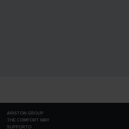
ARISTON GROUP
Il brand Ariston
THE COMFORT WAY
Il gruppo
Ambiente
SUPPORTO