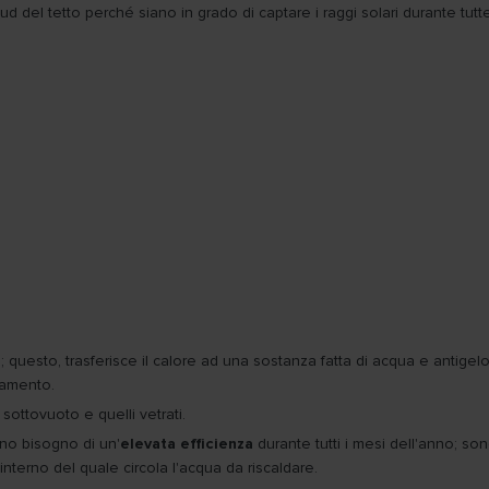
ud del tetto perché siano in grado di captare i raggi solari durante tut
e
; questo, trasferisce il calore ad una sostanza fatta di acqua e antigelo 
ldamento.
 sottovuoto e quelli vetrati.
nno bisogno di un'
elevata efficienza
durante tutti i mesi dell'anno; son
'interno del quale circola l'acqua da riscaldare.