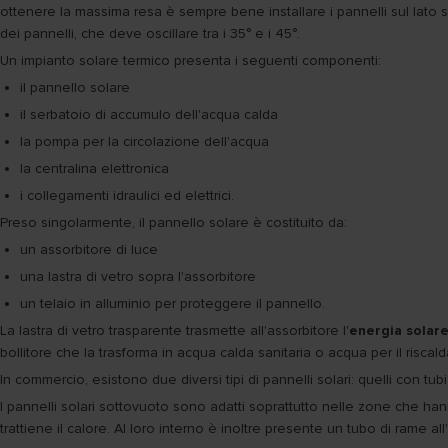
ottenere la massima resa è sempre bene installare i pannelli sul lato s
dei pannelli, che deve oscillare tra i 35° e i 45°.
Un impianto solare termico presenta i seguenti componenti:
il pannello solare
il serbatoio di accumulo dell'acqua calda
la pompa per la circolazione dell'acqua
la centralina elettronica
i collegamenti idraulici ed elettrici.
Preso singolarmente, il pannello solare è costituito da:
un assorbitore di luce
una lastra di vetro sopra l'assorbitore
un telaio in alluminio per proteggere il pannello.
La lastra di vetro trasparente trasmette all'assorbitore l'
energia solar
bollitore che la trasforma in acqua calda sanitaria o acqua per il risca
In commercio, esistono due diversi tipi di pannelli solari: quelli con tubi
I pannelli solari sottovuoto sono adatti soprattutto nelle zone che ha
trattiene il calore. Al loro interno è inoltre presente un tubo di rame all