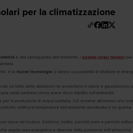
solari per la climatizzazione
nibilità
e alla salvaguardia dell'ambiente, i
sistemi solari termici
per
nitaria.
nto, e le
nuove tecnologie
ci danno la possibilità di sfruttare le energ
izionati sul tetto delle abitazioni ne aumentano il valore e garantiscono
 acqua calda sanitaria senza avere alcun impatto sull'ambiente.
he per la produzione di acqua sanitaria. Ciò avviene attraverso uno scam
controllo verifica la temperatura dell'ambiente desiderata e se questa è a
ppure messi ad incasso. Esistono, inoltre, pannelli piani e pannelli sotto
 che regola resa energetica e dipende dalla posizione dell'abitazione.