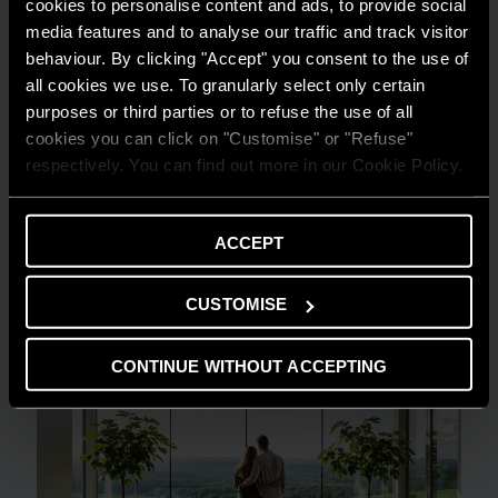
cookies to personalise content and ads, to provide social
media features and to analyse our traffic and track visitor
behaviour. By clicking "Accept" you consent to the use of
all cookies we use. To granularly select only certain
purposes or third parties or to refuse the use of all
cookies you can click on "Customise" or "Refuse"
GUIDA AL RISPARMIO
respectively. You can find out more in our Cookie Policy.
Quanto consuma un condizionatore?
LEGGI DI PIÙ
ACCEPT
CUSTOMISE
CONTINUE WITHOUT ACCEPTING