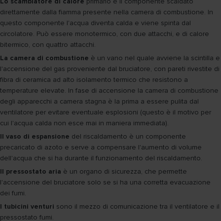
Lo scambiatore di calore
primario è il componente scaldato
direttamente dalla fiamma presente nella camera di combustione. In
questo componente l'acqua diventa calda e viene spinta dal
circolatore. Può essere monotermico, con due attacchi, e di calore
bitermico, con quattro attacchi.
La camera di combustione
è un vano nel quale avviene la scintilla e
l'accensione del gas proveniente dal bruciatore, con pareti rivestite di
fibra di ceramica ad alto isolamento termico che resistono a
temperature elevate. In fase di accensione la camera di combustione
degli apparecchi a camera stagna è la prima a essere pulita dal
ventilatore per evitare eventuale esplosioni (questo è il motivo per
cui l'acqua calda non esce mai in maniera immediata).
ll vaso di espansione
del riscaldamento è un componente
precaricato di azoto e serve a compensare l'aumento di volume
dell'acqua che si ha durante il funzionamento del riscaldamento.
Il pressostato aria
è un organo di sicurezza, che permette
l'accensione del bruciatore solo se si ha una corretta evacuazione
dei fumi.
I tubicini venturi
sono il mezzo di comunicazione tra il ventilatore e il
pressostato fumi.