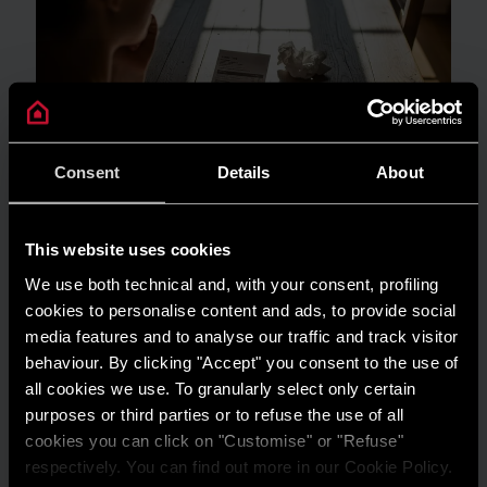
Consent
Details
About
This website uses cookies
GUIDA AL RISPARMIO
We use both technical and, with your consent, profiling
cookies to personalise content and ads, to provide social
Quanto consuma un condizionatore?
media features and to analyse our traffic and track visitor
LEGGI DI PIÙ
behaviour. By clicking "Accept" you consent to the use of
all cookies we use. To granularly select only certain
purposes or third parties or to refuse the use of all
cookies you can click on "Customise" or "Refuse"
respectively. You can find out more in our Cookie Policy.