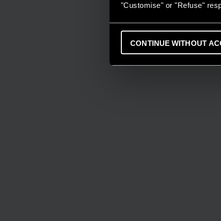
"Customise" or "Refuse" resp
CONTINUE WITHOUT AC