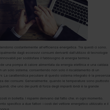
e tendono costantemente all'efficienza energetica. Tra questi ci sono,
ipalmente dagli eccessivi consumi derivanti dall'utilizzo di tecnologie
rinnovabili per soddisfare il fabbisogno di energia termica.
e una pompa di calore alimentata da energia elettrica e una caldaia
 in un solo sistema, consentendo non solo il riscaldamento di un
 La caratteristica peculiare di questo sistema integrato è la presenza
icienza dei consumi. Generalmente, quando le temperature sono piuttosto
indi, che uno dei punti di forza degli impianti ibridi è la grande
sti in bolletta. I risparmi derivano dal fatto che, in ogni momento,
 specifico a due fattori: i costi del vettore energetico utilizzato e il
obonus.