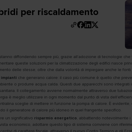
ibridi per riscaldamento
 si stanno diffondendo sempre più, grazie all'adozione di tecnologie ch
ntare queste soluzioni per la climatizzazione degli edifici nasce princ
mento delle stesse, oltre che dalla volontà di impiegare anche le fonti 
 impianti
che generano calore: il caso più comune è quello che preved
'ambiente o produrre acqua calda. Questi due apparecchi sono integrati
nitaria. Il collegamento avviene normalmente attraverso due tubazioni.
nergia è meglio utilizzare in ogni momento dal punto di vista dell'eff
tralina sceglie di mettere in funzione la pompa di calore. È evidente, qu
ndo il generatore di calore più idoneo in quel frangente specifico.
re un significativo
risparmio energetico
, abbattendo notevolmente i co
ista economico, adottare questo tipo di sistema conviene con riferimento
ncentivi di carattere fiscale, attraverso il nuovo Conto Termico e gli Ec