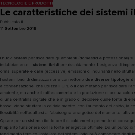
TECNOLOGIE E PRODOTTI
Le caratteristiche dei sistemi 
Pubblicato il
11 Settembre 2019
I nuovi sistemi per riscaldare gli ambienti (domestici e professionali)
indubbiamente, i
sistemi ibridi
per riscaldamento. L'esigenza di impleme
ormai superate e dalle (eccessive) emissioni di inquinanti nello sfrutta
I sistemi ibridi di climatizzazione connettono
due diverse tipologie di
a condensazione, che utilizza il GPL o il gas metano per riscaldare l
ambiente, ma anche il raffrescamento e la produzione di acqua calda sa
di una centralina digitale che è in grado di decidere quale fonte di e
basse, viene sfruttata la caldaia mentre, con l'aumento del caldo, la cen
flessibilità nell'adattarsi al fabbisogno energetico del momento, attiva
Optare per un sistema ibrido per il riscaldamento permette di consegui
l'impianto funzionerà con la fonte energetica ottimale. Da un punto di v
rendimento termico. Installare dei sistemi ibridi può comportare degli i