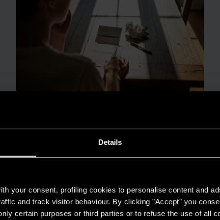
GUIDA AL RISPARMIO
Details
Quanto consuma un condizionatore?
LEGGI DI PIÙ
th your consent, profiling cookies to personalise content and ad
affic and track visitor behaviour. By clicking "Accept" you consen
nly certain purposes or third parties or to refuse the use of all 