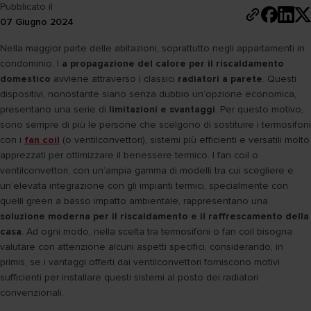
Pubblicato il
07 Giugno 2024
Nella maggior parte delle abitazioni, soprattutto negli appartamenti in
condominio, l
a propagazione del calore per il riscaldamento
domestico
avviene attraverso i classici
radiatori a parete
. Questi
dispositivi, nonostante siano senza dubbio un’opzione economica,
presentano una serie di
limitazioni e svantaggi
. Per questo motivo,
sono sempre di più le persone che scelgono di sostituire i termosifoni
con i
fan coil
(o ventilconvettori), sistemi più efficienti e versatili molto
apprezzati per ottimizzare il benessere termico. I fan coil o
ventilconvettori, con un’ampia gamma di modelli tra cui scegliere e
un’elevata integrazione con gli impianti termici, specialmente con
quelli green a basso impatto ambientale, rappresentano una
soluzione moderna per il riscaldamento e il raffrescamento della
casa
. Ad ogni modo, nella scelta tra termosifoni o fan coil bisogna
valutare con attenzione alcuni aspetti specifici, considerando, in
primis, se i vantaggi offerti dai ventilconvettori forniscono motivi
sufficienti per installare questi sistemi al posto dei radiatori
convenzionali.