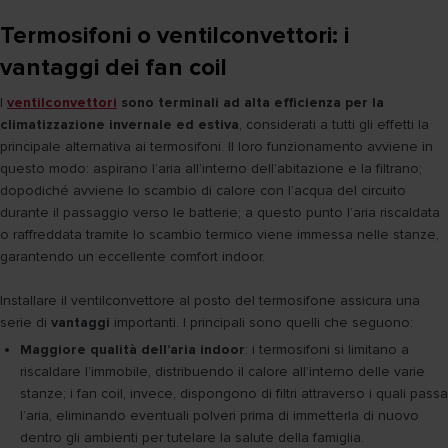
Termosifoni o ventilconvettori: i
vantaggi dei fan coil
I
ventilconvettori
sono terminali ad alta efficienza per la
climatizzazione invernale ed estiva
, considerati a tutti gli effetti la
principale alternativa ai termosifoni. Il loro funzionamento avviene in
questo modo: aspirano l’aria all’interno dell’abitazione e la filtrano;
dopodiché avviene lo scambio di calore con l’acqua del circuito
durante il passaggio verso le batterie; a questo punto l’aria riscaldata
o raffreddata tramite lo scambio termico viene immessa nelle stanze,
garantendo un eccellente comfort indoor.
Installare il ventilconvettore al posto del termosifone assicura una
serie di
vantaggi
importanti. I principali sono quelli che seguono:
Maggiore qualità dell’aria indoor
: i termosifoni si limitano a
riscaldare l’immobile, distribuendo il calore all’interno delle varie
stanze; i fan coil, invece, dispongono di filtri attraverso i quali passa
l’aria, eliminando eventuali polveri prima di immetterla di nuovo
dentro gli ambienti per tutelare la salute della famiglia.