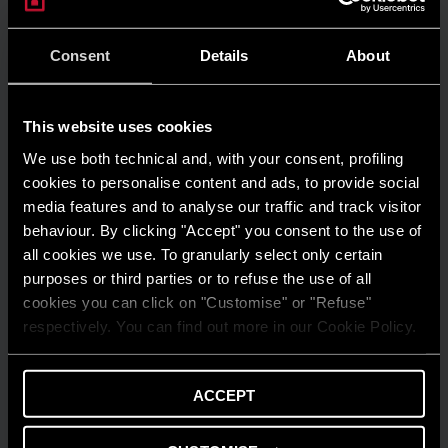
Risparmio energetico: trasforma la tua
casa in un modello di efficienza
Consent
Details
About
LEGGI DI PIÙ
This website uses cookies
We use both technical and, with your consent, profiling
cookies to personalise content and ads, to provide social
media features and to analyse our traffic and track visitor
behaviour. By clicking "Accept" you consent to the use of
all cookies we use. To granularly select only certain
purposes or third parties or to refuse the use of all
cookies you can click on "Customise" or "Refuse"
respectively. You can find out more in our Cookie Policy.
ACCEPT