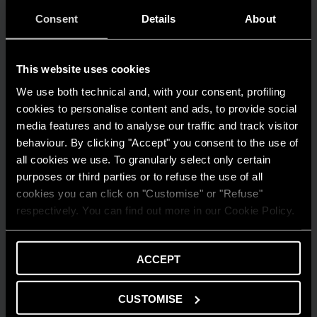
Consent
Details
About
This website uses cookies
We use both technical and, with your consent, profiling
cookies to personalise content and ads, to provide social
media features and to analyse our traffic and track visitor
behaviour. By clicking "Accept" you consent to the use of
all cookies we use. To granularly select only certain
purposes or third parties or to refuse the use of all
cookies you can click on "Customise" or "Refuse"
respectively. You can find out more in our Cookie Policy.
ACCEPT
AMBIENTE
Risparmio energetico: trasforma la tua
CUSTOMISE
casa in un modello di efficienza