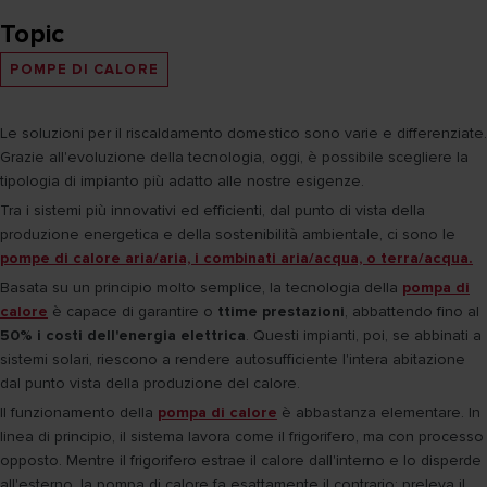
Topic
POMPE DI CALORE
Le soluzioni per il riscaldamento domestico sono varie e differenziate.
Grazie all'evoluzione della tecnologia, oggi, è possibile scegliere la
tipologia di impianto più adatto alle nostre esigenze.
Tra i sistemi più innovativi ed efficienti, dal punto di vista della
produzione energetica e della sostenibilità ambientale, ci sono le
pompe di calore aria/aria, i combinati aria/acqua, o terra/acqua.
Basata su un principio molto semplice, la tecnologia della
pompa di
calore
è capace di garantire o
ttime prestazioni
, abbattendo fino al
50% i costi dell'energia elettrica
. Questi impianti, poi, se abbinati a
sistemi solari, riescono a rendere autosufficiente l'intera abitazione
dal punto vista della produzione del calore.
Il funzionamento della
pompa di calore
è abbastanza elementare. In
linea di principio, il sistema lavora come il frigorifero, ma con processo
opposto. Mentre il frigorifero estrae il calore dall'interno e lo disperde
all'esterno, la pompa di calore fa esattamente il contrario: preleva il