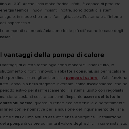
fino ai
-20°
. Anche l'aria molto fredda, infatti, è capace di produrre
energia termica. I nuovi impianti, inoltre, sono dotati di sistemi
antigelo, in modo che non si formi ghiaccio all'esterno e all'interno
dell'apparecchio.
Le pompe di calore aria/aria sono tra le più diffuse nelle case degli
italiani.
I vantaggi della pompa di calore
I vantaggi di questa tecnologia sono molteplici. Innanzitutto, lo
sfruttamento di fonti rinnovabili
abbatte i consumi
, sia per riscaldare
che per climatizzare gli ambienti. La
pompa di calore
, infatti, funziona
tutto l'anno, sia nella stagione invernale, come riscaldamento, che nel
periodo estivo per il raffrescamento. Il sistema, usato con regolarità,
mantiene costanti costi e consumi. L'impianto
azzera del tutto le
emissioni nocive
: questo lo rende eco-sostenibile e perfettamente
in linea con le normative per la riduzione dell'inquinamento dell'aria.
Come tutti i gli impianti ad alta efficienza energetica, l'installazione
della pompa di calore aumenta il valore degli edifici in cui è installata.