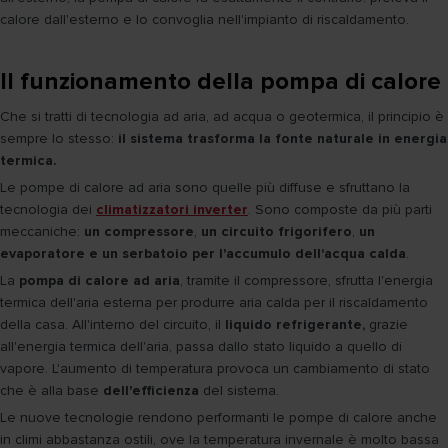
calore dall'esterno e lo convoglia nell'impianto di riscaldamento.
Il funzionamento della pompa di calore
Che si tratti di tecnologia ad aria, ad acqua o geotermica, il principio è
sempre lo stesso:
il sistema trasforma la fonte naturale in energia
termica.
Le pompe di calore ad aria sono quelle più diffuse e sfruttano la
tecnologia dei
climatizzatori inverter
. Sono composte da più parti
meccaniche:
un compressore
,
un circuito frigorifero
,
un
evaporatore e un serbatoio per l'accumulo dell'acqua calda
.
La
pompa di calore ad aria
, tramite il compressore, sfrutta l'energia
termica dell'aria esterna per produrre aria calda per il riscaldamento
della casa. All'interno del circuito, il
liquido refrigerante,
grazie
all'energia termica dell'aria, passa dallo stato liquido a quello di
vapore. L'aumento di temperatura provoca un cambiamento di stato
che è alla base
dell'efficienza
del sistema.
Le nuove tecnologie rendono performanti le pompe di calore anche
in climi abbastanza ostili, ove la temperatura invernale è molto bassa