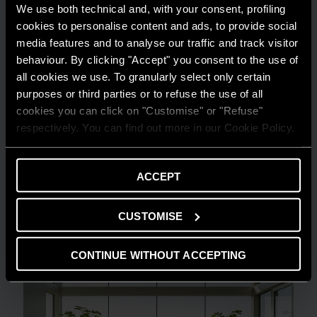
We use both technical and, with your consent, profiling
cookies to personalise content and ads, to provide social
media features and to analyse our traffic and track visitor
behaviour. By clicking "Accept" you consent to the use of
all cookies we use. To granularly select only certain
purposes or third parties or to refuse the use of all
cookies you can click on "Customise" or "Refuse"
respectively. You can find out more in our Cookie Policy.
GUIDA AL RISPARMIO
Quanto consuma un condizionatore?
ACCEPT
LEGGI DI PIÙ
CUSTOMISE
CONTINUE WITHOUT ACCEPTING