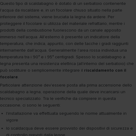
Questo tipo di scaldabagno è dotato di un serbatoio contenente
l'acqua da riscaldare e, in un focolare chiuso situato nella parte
inferiore del sistema, viene bruciata la legna da ardere. Per
proteggere il focolare si utilizza del materiale refrattario, mentre i
prodotti della combustione fuoriescono da un canale apposito
immerso nell'acqua. All'esterno è presente un indicatore della
temperatura, che indica, appunto, con delle tacche i gradi raggiunti
internamente dall'acqua. Generalmente l'area rossa individua una
temperatura tra i 90° e i 95° centigradi. Spesso lo scaldabagno a
legna presenta una resistenza elettrica (all'interno del serbatoio) che
può sostituire o semplicemente integrare il
riscaldamento con il
focolare
.
Particolare attenzione dev'essere posta alla prima accensione dello
scaldabagno a legna, operazione della quale deve incaricarsi un
tecnico specializzato. Tra le verifiche da compiere in questa
occasione, ci sono le seguenti:
l'installazione va effettuata seguendo le norme attualmente in
vigore
lo scaldacqua deve essere provvisto dei dispositivi di sicurezza e
di controllo previsti dalla legge