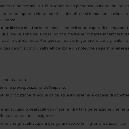
ntaneo o ad accumulo. Ciò dipende della presenza, o meno, del boiler 
ente non appena viene aperto il rubinetto e si ferma con la chiusura 
ll'utente.
di utilizzo dell'utente
: entrambi i modelli sono capaci di ottimizzare
in qualunque zona della casa, poiché mantiene costante la temperatura
ecchio dal rubinetto. Per questo motivo, in genere, è consigliabile inst
a a gas garantiscono un'alta efficienza e un notevole
risparmio energ
 camera aperta.
e e la predisposizione dell'impianto.
o per la produzione di acqua calda. Questo sistema è capace di abbatter
i e ad accumulo, realizzati con materiali di ultima generazione che ne ga
lle vostre personali esigenze.
lore, anche gli scaldacqua a gas garantiscono le migliori prestazioni 