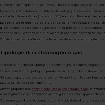
Come lo scaldacqua elettrico, anche il modello a gas può essere ista
Nel modello istantaneo il riscaldamento dell'acqua avviene immediatam
poiché la richiesta di gas (metano o GPL) è circoscritta alle richieste de
La scelta tra le due tipologie dipende dalla frequenza e modalità 
gli usi domestici. Lo scaldabagno con boiler può essere posizionato 
secondo in più d'attesa che può variare in base alla distanza dell'appar
Dotati di controllo elettronico della temperatura, i moderni scaldacqu
Tipologie di scaldabagno a gas
Esistono due principali tipologie di scaldabagno: a camera stagna o a
La scelta tra le due tipologie dipende ovviamente dalle vostre esigenz
Gli scaldacqua a gas, poi, sono anche integrabili con il solare termic
tutta la famiglia e in ogni momento.
Ariston propone una
gamma completa di scaldabagni a gas
, istantane
all'avanguardia che permettono di configurare il vostro apparecchio su
Come per tutti gli elettrodomestici per la produzione di energia e ca