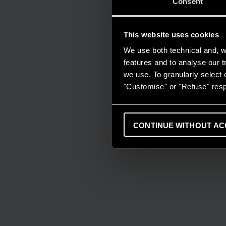
Consent
This website uses cookies
We use both technical and, wi
features and to analyse our tr
we use. To granularly select o
"Customise" or "Refuse" resp
CONTINUE WITHOUT AC