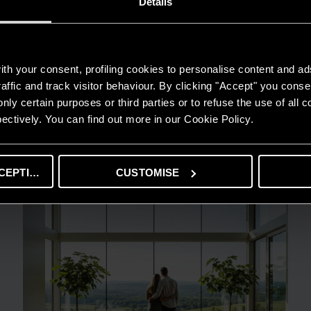
Details
th your consent, profiling cookies to personalise content and ad
affic and track visitor behaviour. By clicking "Accept" you consen
GUIDA AL RISPARMIO
nly certain purposes or third parties or to refuse the use of all 
Quanto consuma un condizionatore?
ectively. You can find out more in our Cookie Policy.
LEGGI DI PIÙ
CEPTING
CUSTOMISE