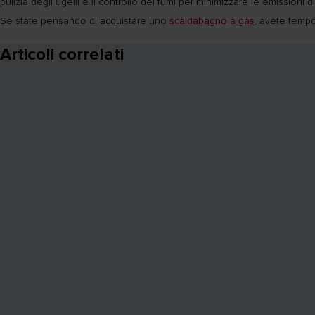
pulizia degli ugelli e il controllo dei fumi per minimizzare le emissioni di
Se state pensando di acquistare uno
scaldabagno a gas
, avete tempo 
Articoli correlati