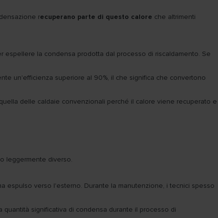
ndensazione r
ecuperano parte di questo calore
che altrimenti
er espellere la condensa prodotta dal processo di riscaldamento. Se
te un'efficienza superiore al 90%, il che significa che convertono
uella delle caldaie convenzionali perché il calore viene recuperato e
do leggermente diverso.
a espulso verso l'esterno. Durante la manutenzione, i tecnici spesso
uantità significativa di condensa durante il processo di