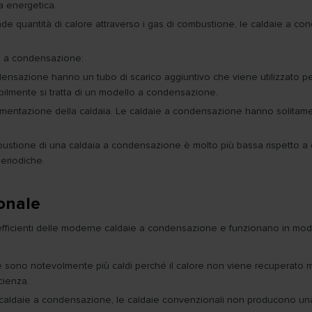
a energetica.
de quantità di calore attraverso i gas di combustione, le caldaie a co
 è a condensazione:
ensazione hanno un tubo di scarico aggiuntivo che viene utilizzato p
bilmente si tratta di un modello a condensazione.
cumentazione della caldaia. Le caldaie a condensazione hanno solitamen
ustione di una caldaia a condensazione è molto più bassa rispetto a q
periodiche.
onale
efficienti delle moderne caldaie a condensazione e funzionano in mo
e sono notevolmente più caldi perché il calore non viene recuperato m
cienza.
 caldaie a condensazione, le caldaie convenzionali non producono una q