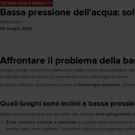
TECNOLOGIE E PRODOTTI
Bassa pressione dell’acqua: sol
Pubblicato il
06 Giugno 2024
Affrontare il problema della ba
L'acqua svolge un ruolo fondamentale nella nostra vita quotidiana, ma 
su attività come la doccia, la lavanderia e l'uso dell'acqua in cucina.
In questo articolo, esploreremo come la
tecnologia avanzata
, concen
Quali luoghi sono inclini a bassa pressi
Diamo ora uno sguardo più da vicino alle diverse
aree geografiche
Zone costiere, remote o montane:
in queste zone la pressione d
Inoltre, nelle zone costiere, l'intrusione salina può peggiorare ulter