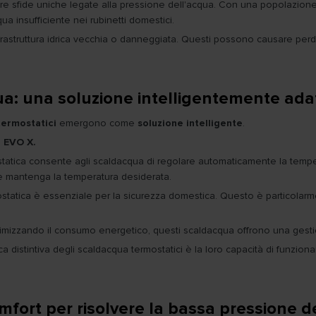
re sfide uniche legate alla pressione dell'acqua. Con una popolazione
ua insufficiente nei rubinetti domestici.
rastruttura idrica vecchia o danneggiata. Questi possono causare perdit
ua: una soluzione intelligentemente ada
termostatici
emergono come
soluzione intelligente
.
 EVO X.
tatica consente agli scaldacqua di regolare automaticamente la tempera
e mantenga la temperatura desiderata.
mostatica è essenziale per la sicurezza domestica. Questo è particolarm
izzando il consumo energetico, questi scaldacqua offrono una gestio
ica distintiva degli scaldacqua termostatici è la loro capacità di funz
mfort per risolvere la bassa pressione d