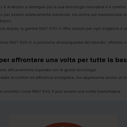
 di Ariston si distingue per la sua tecnologia innovativa e il comfort.
 per essere esteticamente piacevole, ma anche per massimizzare la fun
 basso.
senza display, la gamma FAST EVO X offre opzioni per ogni esigenza e p
gamma FAST EVO X, si posiziona all'avanguardia del mercato, offrendo 
er affrontare una volta per tutte la ba
sere efficacemente superata con le giuste tecnologie.
iate di comfort ed efficienza energetica, ma rappresenta anche un inve
di un prodotto come FAST EVO X può essere una scelta trasformativa.