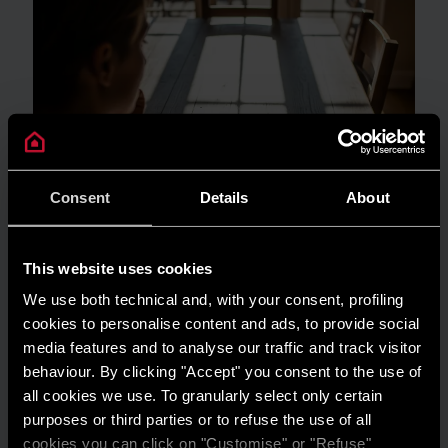
Consent
Details
About
This website uses cookies
We use both technical and, with your consent, profiling
cookies to personalise content and ads, to provide social
GUIDA AL RISPARMIO
media features and to analyse our traffic and track visitor
Quanto consuma un condizionatore?
behaviour. By clicking "Accept" you consent to the use of
all cookies we use. To granularly select only certain
LEGGI DI PIÙ
purposes or third parties or to refuse the use of all
cookies you can click on "Customise" or "Refuse"