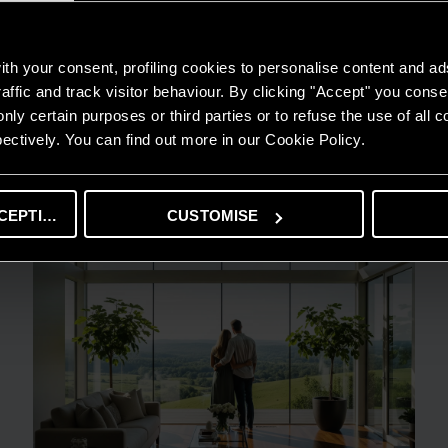
th your consent, profiling cookies to personalise content and ad
GUIDA AL RISPARMIO
affic and track visitor behaviour. By clicking "Accept" you consen
Quanto consuma un condizionatore?
nly certain purposes or third parties or to refuse the use of all 
ectively. You can find out more in our Cookie Policy.
LEGGI DI PIÙ
CEPTING
CUSTOMISE