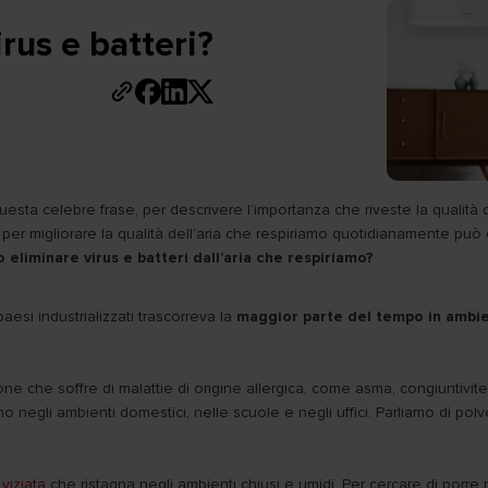
irus e batteri?
questa celebre frase, per descrivere l’importanza che riveste la qualità 
tore per migliorare la qualità dell’aria che respiriamo quotidianamente p
o eliminare virus e batteri dall’aria che respiriamo?
si industrializzati trascorreva la
maggior parte del tempo in ambien
e che soffre di malattie di origine allergica, come asma, congiuntivite a
no negli ambienti domestici, nelle scuole e negli uffici. Parliamo di polv
viziata
che ristagna negli ambienti chiusi e umidi. Per cercare di porr