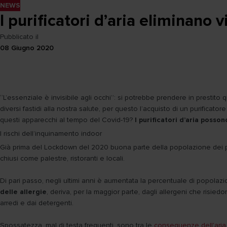
NEWS
I purificatori d’aria eliminano v
Pubblicato il
08 Giugno 2020
“L’essenziale è invisibile agli occhi”: si potrebbe prendere in prestito 
diversi fastidi alla nostra salute, per questo l’acquisto di un purifica
questi apparecchi al tempo del Covid-19?
I purificatori d’aria posson
I rischi dell’inquinamento indoor
Già prima del Lockdown del 2020 buona parte della popolazione dei pae
chiusi come palestre, ristoranti e locali.
Di pari passo, negli ultimi anni è aumentata la percentuale di popolazion
delle allergie
, deriva, per la maggior parte, dagli allergeni che risiedo
arredi e dai detergenti.
Spossatezza, mal di testa frequenti, sono tra le
conseguenze dell'aria 