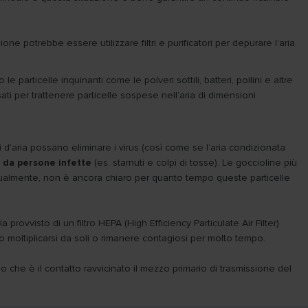
ne potrebbe essere utilizzare filtri e purificatori per depurare l’aria.
 le particelle inquinanti come le polveri sottili, batteri, pollini e altre
ati per trattenere particelle sospese nell’aria di dimensioni
ori d'aria possano eliminare i virus (così come se l’aria condizionata
e da persone infette
(es. starnuti e colpi di tosse). Le goccioline più
ualmente, non è ancora chiaro per quanto tempo queste particelle
provvisto di un filtro HEPA (High Efficiency Particulate Air Filter)
o moltiplicarsi da soli o rimanere contagiosi per molto tempo.
o che è il contatto ravvicinato il mezzo primario di trasmissione del