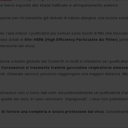
le meno esposte alle strade trafficate e all’inquinamento esterno.
specie per chi presenta già disturbi di natura allergica, una buona soluzio
mi, l’aria indoor. I purificatori più comuni sono muniti di filtri che bloccano
stivi dotati di
filtri HEPA (High Efficiency Particulate Air Filter)
, pens
imensione dei virus).
fusione a livello globale del Covid-19, in molti si chiedono se i purificat
l Coronavirus si trasmette tramite goccioline respiratorie emess
nti, chiamate aerosol, possono raggiungere una maggior distanza. Att
onavirus non ci sono dati certi, ma potenzialmente un purificatore d'aria 
uelle dei virus. In caso venissero “imprigionati”, i virus non potrebber
o di fornire una completa e sicura protezione dal virus
, considerand