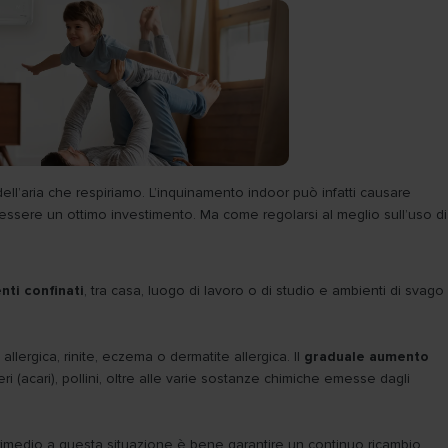
dell’aria che respiriamo. L’inquinamento indoor può infatti causare
uò essere un ottimo investimento. Ma come regolarsi al meglio sull’uso di
ti confinati
, tra casa, luogo di lavoro o di studio e ambienti di svago
llergica, rinite, eczema o dermatite allergica. Il
graduale aumento
eri (acari), pollini, oltre alle varie sostanze chimiche emesse dagli
e rimedio a questa situazione è bene garantire un continuo ricambio