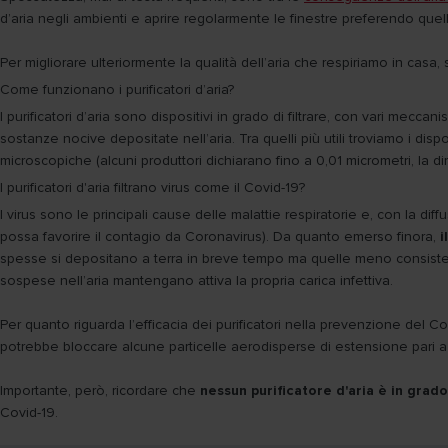
d’aria negli ambienti e aprire regolarmente le finestre preferendo quel
Per migliorare ulteriormente la qualità dell’aria che respiriamo in casa, 
Come funzionano i purificatori d’aria?
I purificatori d’aria sono dispositivi in grado di filtrare, con vari meccanis
sostanze nocive depositate nell’aria. Tra quelli più utili troviamo i dispo
microscopiche (alcuni produttori dichiarano fino a 0,01 micrometri, la d
I purificatori d'aria filtrano virus come il Covid-19?
I virus sono le principali cause delle malattie respiratorie e, con la dif
possa favorire il contagio da Coronavirus). Da quanto emerso finora,
i
spesse si depositano a terra in breve tempo ma quelle meno consiste
sospese nell’aria mantengano attiva la propria carica infettiva.
Per quanto riguarda l’efficacia dei purificatori nella prevenzione del Cor
potrebbe bloccare alcune particelle aerodisperse di estensione pari a q
Importante, però, ricordare che
nessun purificatore d'aria è in grad
Covid-19.