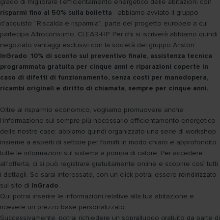
grado di migliorare l’efficientamento energetico delle abitazioni con
risparmi fino al 50% sulla bolletta
- abbiamo avviato il gruppo
d’acquisto “Riscalda e risparmia”, parte del progetto europeo a cui
partecipa Altroconsumo, CLEAR-HP. Per chi si iscriverà abbiamo quindi
negoziato vantaggi esclusivi con la società del gruppo Ariston
InGrado
:
10% di sconto sul preventivo finale, assistenza tecnica
programmata gratuita per cinque anni e riparazioni coperte in
caso di difetti di funzionamento, senza costi per manodopera,
ricambi originali e diritto di chiamata, sempre per cinque anni.
Oltre al risparmio economico, vogliamo promuovere anche
l’informazione sul sempre più necessario efficientamento energetico
delle nostre case: abbiamo quindi organizzato una serie di workshop
insieme a esperti di settore per fornirti in modo chiaro e approfondito
tutte le informazioni sul sistema a pompa di calore. Per accedere
all’offerta, ci si può registrare gratuitamente online e scoprire così tutti
i dettagli. Se sarai interessato, con un click potrai essere reindirizzato
sul sito di
InGrado
.
Qui potrai inserire le informazioni relative alla tua abitazione e
ricevere un prezzo base personalizzato.
Successivamente, potrai richiedere un sopralluogo gratuito da parte di