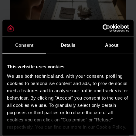
Consent
Details
About
This website uses cookies
GUIDA AL RISPARMIO
We use both technical and, with your consent, profiling
Quanto consuma un condizionatore?
cookies to personalise content and ads, to provide social
media features and to analyse our traffic and track visitor
LEGGI DI PIÙ
behaviour. By clicking "Accept" you consent to the use of
all cookies we use. To granularly select only certain
purposes or third parties or to refuse the use of all
cookies you can click on "Customise" or "Refuse"
respectively. You can find out more in our Cookie Policy.