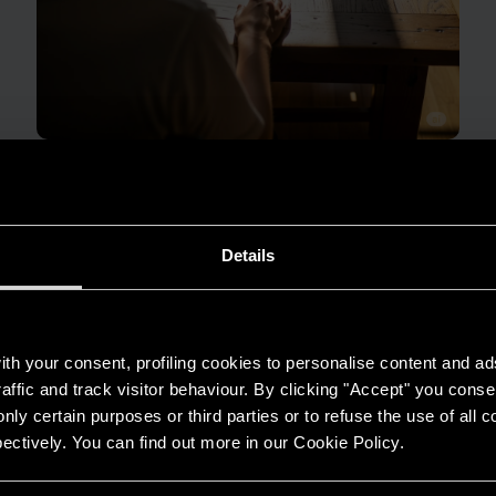
GUIDA AL RISPARMIO
Quanto consuma un condizionatore?
LEGGI DI PIÙ
Details
th your consent, profiling cookies to personalise content and ad
affic and track visitor behaviour. By clicking "Accept" you consen
nly certain purposes or third parties or to refuse the use of all 
ectively. You can find out more in our Cookie Policy.