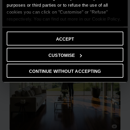
Quanto consuma un condizionatore?
purposes or third parties or to refuse the use of all
cookies you can click on "Customise" or "Refuse"
LEGGI DI PIÙ
respectively. You can find out more in our Cookie Policy.
ACCEPT
CUSTOMISE
CONTINUE WITHOUT ACCEPTING