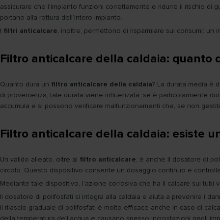
assicurare che l’impianto funzioni correttamente e ridurre il rischio di g
portano alla rottura dell’intero impianto.
I
filtri anticalcare
, inoltre, permettono di risparmiare sui consumi: un
Filtro anticalcare della caldaia: quant
Quanto dura un
filtro anticalcare della caldaia
? La durata media è di
di provenienza, tale durata viene influenzata: se è particolarmente dura, 
accumula e si possono verificare malfunzionamenti che, se non gestiti tr
Filtro anticalcare della caldaia: esiste u
Un valido alleato, oltre al
filtro anticalcare
, è anche il dosatore di po
circolo. Questo dispositivo consente un dosaggio continuo e controllato
Mediante tale dispositivo, l’azione corrosiva che ha il calcare sui tubi
Il dosatore di polifosfati si integra alla caldaia e aiuta a prevenire i d
il rilascio graduale di polifosfati è molto efficace anche in caso di cal
della temperatura dell’acqua e causano spesso incrostazioni negli impia