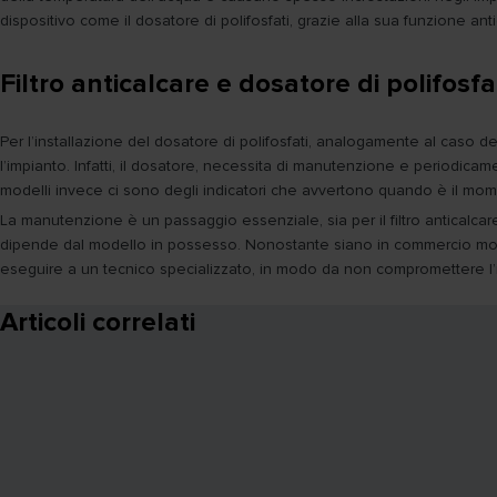
dispositivo come il dosatore di polifosfati, grazie alla sua funzione ant
Filtro anticalcare e dosatore di polifos
Per l’installazione del dosatore di polifosfati, analogamente al caso de
l’impianto. Infatti, il dosatore, necessita di manutenzione e periodica
modelli invece ci sono degli indicatori che avvertono quando è il momen
La manutenzione è un passaggio essenziale, sia per il filtro anticalcare s
dipende dal modello in possesso. Nonostante siano in commercio molti 
eseguire a un tecnico specializzato, in modo da non compromettere l’
Articoli correlati