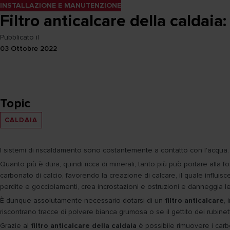
INSTALLAZIONE E MANUTENZIONE
Filtro anticalcare della caldaia
Pubblicato il
03 Ottobre 2022
Topic
CALDAIA
I sistemi di riscaldamento sono costantemente a contatto con l'acqua.
Quanto più è dura, quindi ricca di minerali, tanto più può portare alla 
carbonato di calcio, favorendo la creazione di calcare, il quale influisc
perdite e gocciolamenti, crea incrostazioni e ostruzioni e danneggia le
È dunque assolutamente necessario dotarsi di un
filtro anticalcare
,
riscontrano tracce di polvere bianca grumosa o se il gettito dei rubinett
Grazie al
filtro anticalcare della caldaia
è possibile rimuovere i carbo