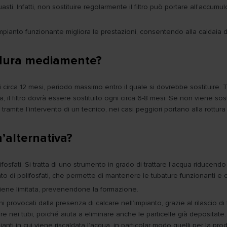
uasti. Infatti, non sostituire regolarmente il filtro può portare all’accum
 impianto funzionante migliora le prestazioni, consentendo alla caldaia 
o dura mediamente?
 circa 12 mesi, periodo massimo entro il quale si dovrebbe sostituire. 
il filtro dovrà essere sostituito ogni circa 6-8 mesi. Se non viene sostit
amite l’intervento di un tecnico, nei casi peggiori portano alla rottura 
n’alternativa?
lifosfati. Si tratta di uno strumento in grado di trattare l’acqua riducen
 di polifosfati, che permette di mantenere le tubature funzionanti e co
 viene limitata, prevenendone la formazione.
anni provocati dalla presenza di calcare nell’impianto, grazie al rilascio
care nei tubi, poiché aiuta a eliminare anche le particelle già depositat
nti in cui viene riscaldata l’acqua, in particolar modo quelli per la p