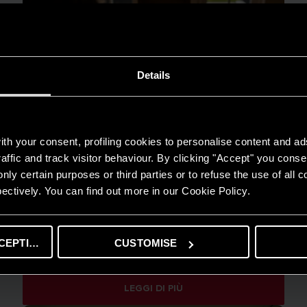
Details
th your consent, profiling cookies to personalise content and ad
affic and track visitor behaviour. By clicking "Accept" you consen
nly certain purposes or third parties or to refuse the use of all 
ectively. You can find out more in our Cookie Policy.
GUIDA AL RISPARMIO
CEPTING
CUSTOMISE
Quanto consuma un condizionatore?
LEGGI DI PIÙ