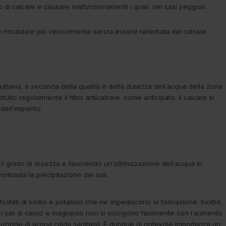
ulo di calcare e causare malfunzionamenti i quali, nei casi peggiori,
di riscaldare più velocemente senza essere rallentata dal calcare.
Tuttavia, a seconda della qualità e della durezza dell’acqua della zona
uito regolarmente il filtro anticalcare, come anticipato, il calcare si
dell’impianto.
do il grado di durezza e favorendo un’ottimizzazione dell’acqua in
ntrasta la precipitazione dei sali.
 di fosfati di sodio e potassio che ne impediscono la formazione. Inoltre,
e. I sali di calcio e magnesio non si sciolgono facilmente con l’aumento
roduzione di acqua calda sanitaria. È dunque di notevole importanza un