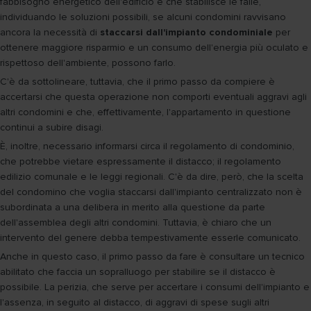
fabbisogno energetico dell'edificio e che stabilisce le falle,
individuando le soluzioni possibili, se alcuni condomini ravvisano
ancora la necessità di
staccarsi dall'impianto condominiale
per
ottenere maggiore risparmio e un consumo dell'energia più oculato e
rispettoso dell'ambiente, possono farlo.
C'è da sottolineare, tuttavia, che il primo passo da compiere è
accertarsi che questa operazione non comporti eventuali aggravi agli
altri condomini e che, effettivamente, l'appartamento in questione
continui a subire disagi.
È, inoltre, necessario informarsi circa il regolamento di condominio,
che potrebbe vietare espressamente il distacco; il regolamento
edilizio comunale e le leggi regionali. C'è da dire, però, che la scelta
del condomino che voglia staccarsi dall'impianto centralizzato non è
subordinata a una delibera in merito alla questione da parte
dell'assemblea degli altri condomini. Tuttavia, è chiaro che un
intervento del genere debba tempestivamente esserle comunicato.
Anche in questo caso, il primo passo da fare è consultare un tecnico
abilitato che faccia un sopralluogo per stabilire se il distacco è
possibile. La perizia, che serve per accertare i consumi dell'impianto e
l'assenza, in seguito al distacco, di aggravi di spese sugli altri