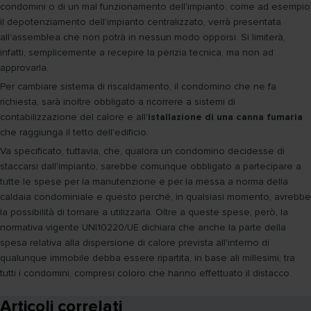
condomini o di un mal funzionamento dell'impianto, come ad esempio
il depotenziamento dell'impianto centralizzato, verrà presentata
all'assemblea che non potrà in nessun modo opporsi. Si limiterà,
infatti, semplicemente a recepire la perizia tecnica, ma non ad
approvarla.
Per cambiare sistema di riscaldamento, il condomino che ne fa
richiesta, sarà inoltre obbligato a ricorrere a sistemi di
contabilizzazione del calore e all'
istallazione di una canna fumaria
che raggiunga il tetto dell'edificio.
Va specificato, tuttavia, che, qualora un condomino decidesse di
staccarsi dall'impianto, sarebbe comunque obbligato a partecipare a
tutte le spese per la manutenzione e per la messa a norma della
caldaia condominiale e questo perché, in qualsiasi momento, avrebbe
la possibilità di tornare a utilizzarla. Oltre a queste spese, però, la
normativa vigente UNI10220/UE dichiara che anche la parte della
spesa relativa alla dispersione di calore prevista all'interno di
qualunque immobile debba essere ripartita, in base ali millesimi, tra
tutti i condomini, compresi coloro che hanno effettuato il distacco.
Articoli correlati