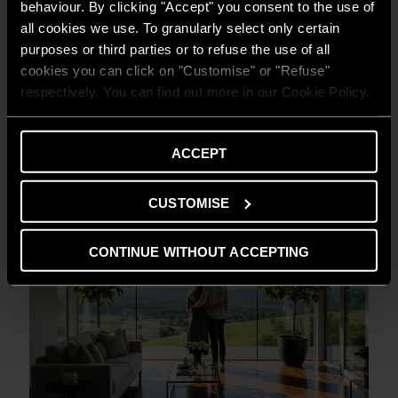
behaviour. By clicking "Accept" you consent to the use of
all cookies we use. To granularly select only certain
purposes or third parties or to refuse the use of all
GUIDA AL RISPARMIO
cookies you can click on "Customise" or "Refuse"
Quanto consuma un condizionatore?
respectively. You can find out more in our Cookie Policy.
LEGGI DI PIÙ
ACCEPT
CUSTOMISE
CONTINUE WITHOUT ACCEPTING