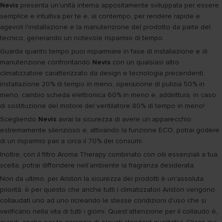
Nevis
presenta un'unità interna appositamente sviluppata per essere
semplice e intuitiva per te e, al contempo, per rendere rapide e
agevoli l'installazione e la manutenzione del prodotto da parte del
tecnico, generando un notevole risparmio di tempo.
Guarda quanto tempo puoi risparmiare in fase di installazione e di
manutenzione confrontando
Nevis
con un qualsiasi altro
climatizzatore caratterizzato da design e tecnologia precendenti:
installazione 20% di tempo in meno, operazione di pulizia 50% in
meno, cambio scheda elettronica 60% in meno e, addirittura, in caso
di sostituzione del motore del ventilatore 80% di tempo in meno!
Scegliendo
Nevis
avrai la sicurezza di avere un apparecchio
estremamente silenzioso e, attivando la funzione ECO, potrai godere
di un risparmio pari a circa il 70% dei consumi.
Inoltre, con il filtro Aroma Therapy combinato con olii essenziali a tua
scelta, potrai diffondere nell'ambiente la fragranza desiderata.
Non da ultimo, per Ariston la sicurezza dei prodotti è un'assoluta
priorità: è per questo che anche tutti i climatizzatori Ariston vengono
collaudati uno ad uno ricreando le stesse condizioni d'uso che si
verificano nella vita di tutti i giorni. Quest'attenzione per il collaudo è,