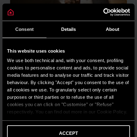
Consent
Details
About
GUIDA AL RISPARMIO
Quanto consuma un condizionatore?
This website uses cookies
We use both technical and, with your consent, profiling
LEGGI DI PIÙ
cookies to personalise content and ads, to provide social
media features and to analyse our traffic and track visitor
behaviour. By clicking "Accept" you consent to the use of
all cookies we use. To granularly select only certain
purposes or third parties or to refuse the use of all
cookies you can click on "Customise" or "Refuse"
respectively. You can find out more in our Cookie Policy.
ACCEPT