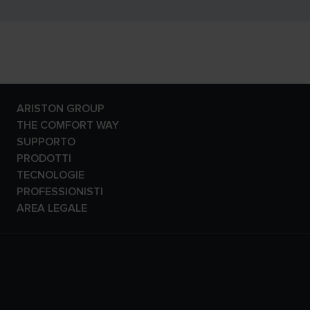
ARISTON GROUP
Il brand Ariston
THE COMFORT WAY
Il gruppo
Ambiente
SUPPORTO
Fatti ed evidenze di
Consigli e Soluzioni
Contattaci
PRODOTTI
sostenibilità
Home Living
Rete e programmi di
Caldaie
TECNOLOGIE
Carriere
Guida agli Incentivi
assistenza
Scaldacqua
Tradizionali
PROFESSIONISTI
Guida al Risparmio
Detrazioni fiscali e incentivi
Pompe di calore
Condensazione
Area Professionisti
AREA LEGALE
Ariston With You
Avvisi Importanti
Termoregolazione
Pompe di calore
Area Tecnica
Privacy Policy
Glossario
Area Dowload
Solare Termico
Solare Termico
Servizi di Assistenza
Cookie Policy
FAQ
Bollitori
Idrogeno
News
Avvisi importanti
Climatizzazione
Smart Home