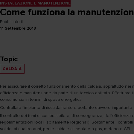
INSTALLAZIONE E MANUTENZIONE
Come funziona la manutenzione
Pubblicato il
11 Settembre 2019
Topic
CALDAIA
Per assicurare il corretto funzionamento della caldaia, soprattutto nei m
efficienza e manutenzione da parte di un tecnico abilitato. Effettuare il 
consumo sia in termini di spesa energetica
Controllare l'impianto di riscaldamento è pertanto davvero importante an
Il controllo dei fumi di combustibile e, di conseguenza, dell'efficienz
regolamentazioni locali (solitamente Regionali). Solitamente i control
solido, ai quattro anni, per le caldaie alimentate a gas, metano o GPL,