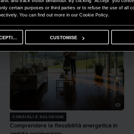
affic and track visitor behaviour. By clicking "Accept" you consen
nly certain purposes or third parties or to refuse the use of all 
ectively. You can find out more in our Cookie Policy.
CEPTING
CUSTOMISE
CONSIGLI E SOLUZIONI
Comprendere la flessibilità energetica in
ambito residenziale