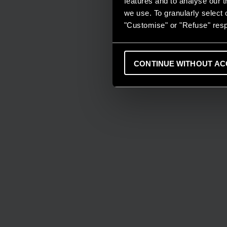
features and to analyse our tr
we use. To granularly select o
"Customise" or "Refuse" resp
CONTINUE WITHOUT AC