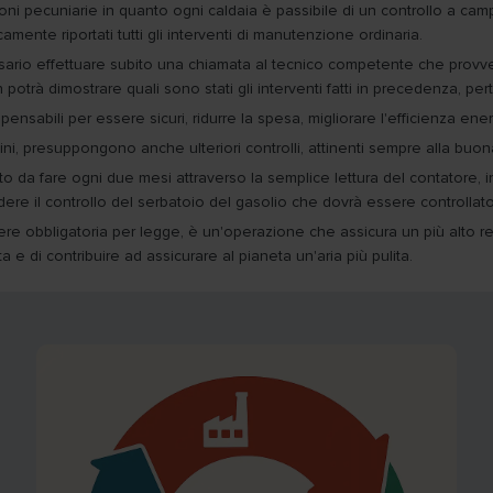
oni pecuniarie in quanto ogni caldaia è passibile di un controllo a ca
amente riportati tutti gli interventi di manutenzione ordinaria.
ssario effettuare subito una chiamata al tecnico competente che provve
otrà dimostrare quali sono stati gli interventi fatti in precedenza, perta
ensabili per essere sicuri, ridurre la spesa, migliorare l'efficienza ene
, presuppongono anche ulteriori controlli, attinenti sempre alla buon
o da fare ogni due mesi attraverso la semplice lettura del contatore, i
ere il controllo del serbatoio del gasolio che dovrà essere controllat
re obbligatoria per legge, è un'operazione che assicura un più alto r
a e di contribuire ad assicurare al pianeta un'aria più pulita.