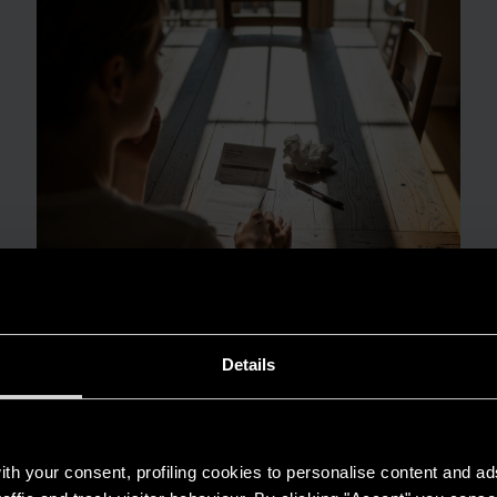
Details
GUIDA AL RISPARMIO
Quanto consuma un condizionatore?
LEGGI DI PIÙ
th your consent, profiling cookies to personalise content and ad