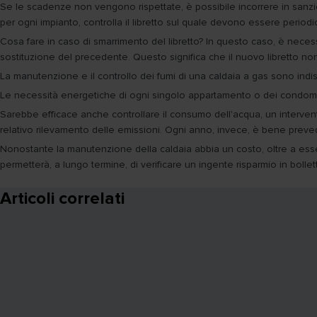
Se le scadenze non vengono rispettate, è possibile incorrere in sanzi
per ogni impianto, controlla il libretto sul quale devono essere periodic
Cosa fare in caso di smarrimento del libretto? In questo caso, è nece
sostituzione del precedente. Questo significa che il nuovo libretto non p
La manutenzione e il controllo dei fumi di una caldaia a gas sono indisp
Le necessità energetiche di ogni singolo appartamento o dei condomini
Sarebbe efficace anche controllare il consumo dell'acqua, un intervent
relativo rilevamento delle emissioni. Ogni anno, invece, è bene preved
Nonostante la manutenzione della caldaia abbia un costo, oltre a esse
permetterà, a lungo termine, di verificare un ingente risparmio in bollett
Articoli correlati