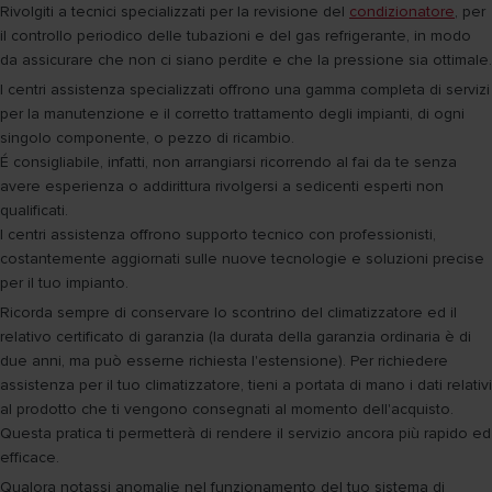
Rivolgiti a tecnici specializzati per la revisione del
condizionatore
, per
il controllo periodico delle tubazioni e del gas refrigerante, in modo
da assicurare che non ci siano perdite e che la pressione sia ottimale.
I centri assistenza specializzati offrono una gamma completa di servizi
per la manutenzione e il corretto trattamento degli impianti, di ogni
singolo componente, o pezzo di ricambio.
É consigliabile, infatti, non arrangiarsi ricorrendo al fai da te senza
avere esperienza o addirittura rivolgersi a sedicenti esperti non
qualificati.
I centri assistenza offrono supporto tecnico con professionisti,
costantemente aggiornati sulle nuove tecnologie e soluzioni precise
per il tuo impianto.
Ricorda sempre di conservare lo scontrino del climatizzatore ed il
relativo certificato di garanzia (la durata della garanzia ordinaria è di
due anni, ma può esserne richiesta l'estensione). Per richiedere
assistenza per il tuo climatizzatore, tieni a portata di mano i dati relativi
al prodotto che ti vengono consegnati al momento dell'acquisto.
Questa pratica ti permetterà di rendere il servizio ancora più rapido ed
efficace.
Qualora notassi anomalie nel funzionamento del tuo sistema di