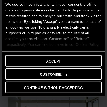
We use both technical and, with your consent, profiling
cookies to personalise content and ads, to provide social
media features and to analyse our traffic and track visitor
behaviour. By clicking "Accept" you consent to the use of
all cookies we use. To granularly select only certain
purposes or third parties or to refuse the use of all
cookies you can click on "Customise" or "Refuse"
respectively. You can find out more in our Cookie Policy.
GUIDA AL RISPARMIO
Quanto consuma un condizionatore?
ACCEPT
LEGGI DI PIÙ
CUSTOMISE
CONTINUE WITHOUT ACCEPTING